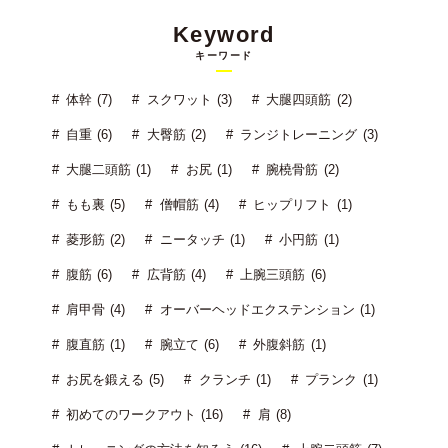
Keyword
キーワード
体幹 (7)
スクワット (3)
大腿四頭筋 (2)
自重 (6)
大臀筋 (2)
ランジトレーニング (3)
大腿二頭筋 (1)
お尻 (1)
腕橈骨筋 (2)
もも裏 (5)
僧帽筋 (4)
ヒップリフト (1)
菱形筋 (2)
ニータッチ (1)
小円筋 (1)
腹筋 (6)
広背筋 (4)
上腕三頭筋 (6)
肩甲骨 (4)
オーバーヘッドエクステンション (1)
腹直筋 (1)
腕立て (6)
外腹斜筋 (1)
お尻を鍛える (5)
クランチ (1)
プランク (1)
初めてのワークアウト (16)
肩 (8)