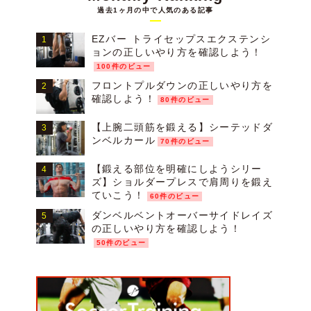
過去1ヶ月の中で人気のある記事
EZバー トライセップスエクステンシ
ョンの正しいやり方を確認しよう！
100件のビュー
フロントプルダウンの正しいやり方を
確認しよう！
80件のビュー
【上腕二頭筋を鍛える】シーテッドダ
ンベルカール
70件のビュー
【鍛える部位を明確にしようシリー
ズ】ショルダープレスで肩周りを鍛え
ていこう！
60件のビュー
ダンベルベントオーバーサイドレイズ
の正しいやり方を確認しよう！
50件のビュー