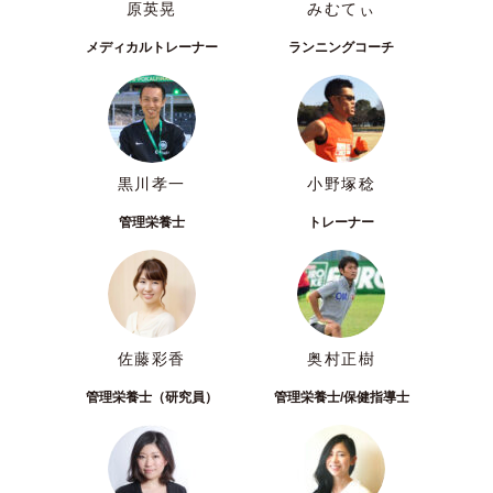
原英晃
みむてぃ
メディカルトレーナー
ランニングコーチ
黒川孝一
小野塚稔
管理栄養士
トレーナー
佐藤彩香
奥村正樹
管理栄養士（研究員）
管理栄養士/保健指導士