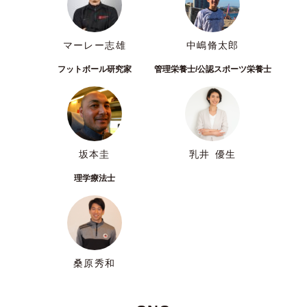
マーレー志雄
中嶋脩太郎
フットボール研究家
管理栄養士/公認スポーツ栄養士
坂本圭
乳井 優生
理学療法士
桑原秀和