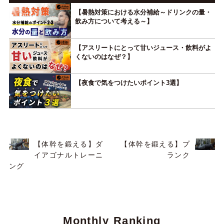
【暑熱対策における水分補給～ドリンクの量・
飲み方について考える～】
【アスリートにとって甘いジュース・飲料がよ
くないのはなぜ？】
【夜食で気をつけたいポイント3選】
【体幹を鍛える】ダ
【体幹を鍛える】プ
イアゴナルトレーニ
ランク
ング
Monthly Ranking