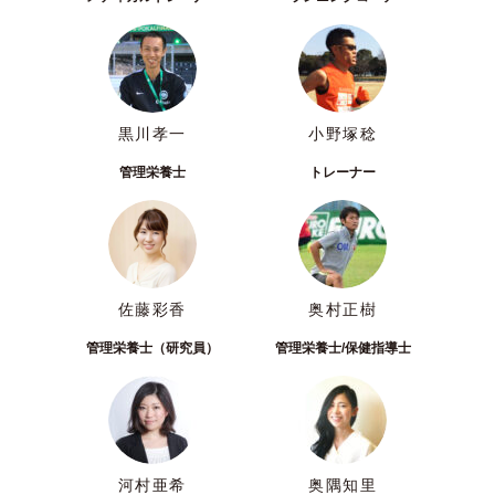
黒川孝一
小野塚稔
管理栄養士
トレーナー
佐藤彩香
奥村正樹
管理栄養士（研究員）
管理栄養士/保健指導士
河村亜希
奥隅知里