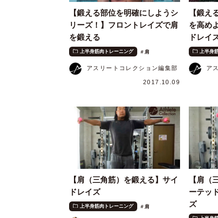
【鍛える部位を明確にしようシ
【鍛え
リーズ！】フロントレイズで肩
を高め
を鍛える
ドレイ
上半身筋肉トレーニング
上半身
肩
アスリートコレクション編集部
ア
2017.10.09
【肩（三角筋）を鍛える】サイ
【肩（
ドレイズ
ーテッ
ズ
上半身筋肉トレーニング
肩