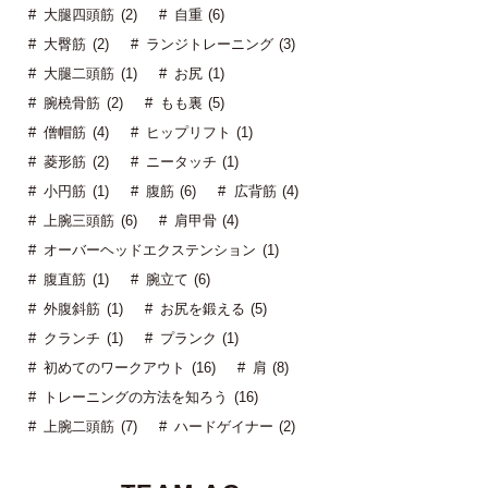
大腿四頭筋 (2)
自重 (6)
大臀筋 (2)
ランジトレーニング (3)
大腿二頭筋 (1)
お尻 (1)
腕橈骨筋 (2)
もも裏 (5)
僧帽筋 (4)
ヒップリフト (1)
菱形筋 (2)
ニータッチ (1)
小円筋 (1)
腹筋 (6)
広背筋 (4)
上腕三頭筋 (6)
肩甲骨 (4)
オーバーヘッドエクステンション (1)
腹直筋 (1)
腕立て (6)
外腹斜筋 (1)
お尻を鍛える (5)
クランチ (1)
プランク (1)
初めてのワークアウト (16)
肩 (8)
トレーニングの方法を知ろう (16)
上腕二頭筋 (7)
ハードゲイナー (2)