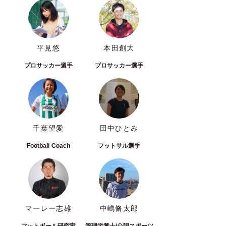
平見悠
本田創大
プロサッカー選手
プロサッカー選手
千葉望愛
田中ひとみ
Football Coach
フットサル選手
マーレー志雄
中嶋脩太郎
フットボール研究家
管理栄養士/公認スポーツ