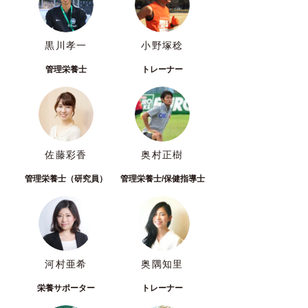
黒川孝一
小野塚稔
管理栄養士
トレーナー
佐藤彩香
奥村正樹
管理栄養士（研究員）
管理栄養士/保健指導士
河村亜希
奥隅知里
栄養サポーター
トレーナー