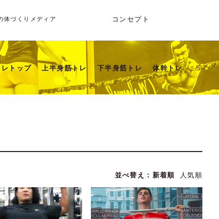
コンセプト
の体づくりメディア
トレトップ
上半身筋トレ
下半身筋トレ
体幹トレ
並べ替え：
新着順
人気順