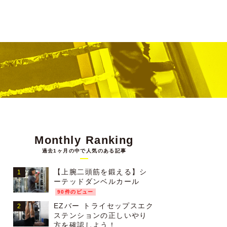
Monthly Ranking
過去1ヶ月の中で人気のある記事
【上腕二頭筋を鍛える】シ
ーテッドダンベルカール
90件のビュー
EZバー トライセップスエク
ステンションの正しいやり
方を確認しよう！