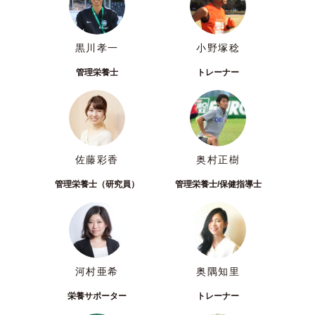
黒川孝一
小野塚稔
管理栄養士
トレーナー
佐藤彩香
奥村正樹
管理栄養士（研究員）
管理栄養士/保健指導士
河村亜希
奥隅知里
栄養サポーター
トレーナー