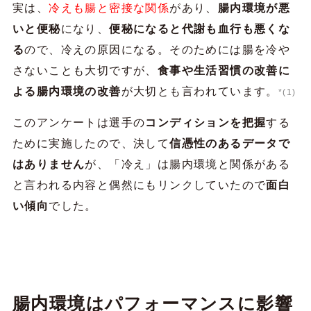
実は、
冷えも腸と密接な関係
があり、
腸内環境が悪
いと便秘
になり、
便秘になると代謝も血行も悪くな
る
ので、冷えの原因になる。そのためには腸を冷や
さないことも大切ですが、
食事や生活習慣の改善に
よる腸内環境の改善
が大切とも言われています。
*(1)
このアンケートは選手の
コンディションを把握
する
ために実施したので、決して
信憑性のあるデータで
はありません
が、「冷え」は腸内環境と関係がある
と言われる内容と偶然にもリンクしていたので
面白
い傾向
でした。
腸内環境はパフォーマンスに影響