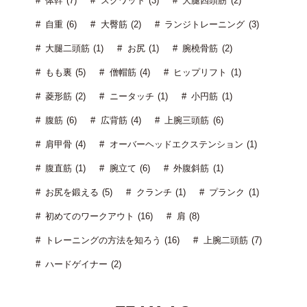
体幹 (7)
スクワット (3)
大腿四頭筋 (2)
自重 (6)
大臀筋 (2)
ランジトレーニング (3)
大腿二頭筋 (1)
お尻 (1)
腕橈骨筋 (2)
もも裏 (5)
僧帽筋 (4)
ヒップリフト (1)
菱形筋 (2)
ニータッチ (1)
小円筋 (1)
腹筋 (6)
広背筋 (4)
上腕三頭筋 (6)
肩甲骨 (4)
オーバーヘッドエクステンション (1)
腹直筋 (1)
腕立て (6)
外腹斜筋 (1)
お尻を鍛える (5)
クランチ (1)
プランク (1)
初めてのワークアウト (16)
肩 (8)
トレーニングの方法を知ろう (16)
上腕二頭筋 (7)
ハードゲイナー (2)