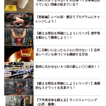
【体が大きくならない】沢山食べても栄養は足
りていない現象が起きている？
【初級編】レベル別・腕立てプログラムにチャ
レンジしよう！
【鍛える部位を明確にしようシリーズ】肩甲骨
を動かして懸垂しよう！！
【二日酔いになったらジムに行けない！】忘年
会シーズンも体づくりを継続する方法
筋肉に欠かせない４つ目の新しい〇〇成分！！
【鍛える部位を明確にしようシリーズ！】基礎
的なスクワットを見直そう！
【下半身全体を鍛える】ランジトレーニング
（お尻・腿裏）