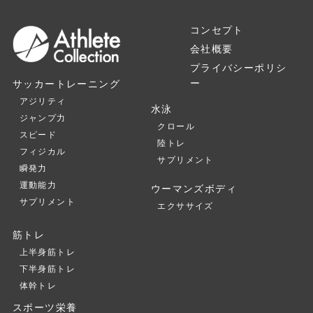
コンセプト
会社概要
プライバシーポリシ
ー
サッカートレーニング
アジリティ
水泳
ジャンプ力
クロール
スピード
陸トレ
フィジカル
サプリメント
瞬発力
運動能力
ウーマンズボディ
サプリメント
エクササイズ
筋トレ
上半身筋トレ
下半身筋トレ
体幹トレ
スポーツ栄養