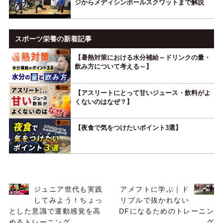
ジからメディシンボールスクワットまで解説
スポーツ栄養の新着記事
【暑熱対策における水分補給～ドリンクの量・
飲み方について考える～】
【アスリートにとって甘いジュース・飲料がよ
くないのはなぜ？】
【夜食で気をつけたいポイント3選】
ジュニア世代も実践
アメフトに学ぶ｜ド
してみよう！ちょっ
リブルで抜かれない
とした意識で運動感覚を高
DFになるためのトレーニン
めるトレーニング
グ