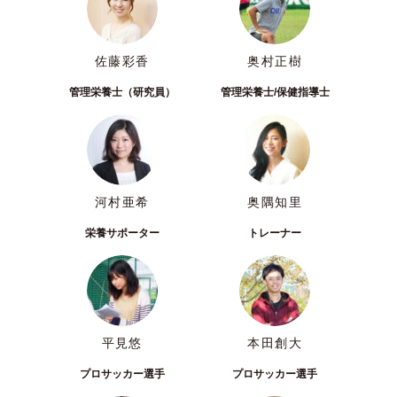
佐藤彩香
奥村正樹
管理栄養士（研究員）
管理栄養士/保健指導士
河村亜希
奥隅知里
栄養サポーター
トレーナー
平見悠
本田創大
プロサッカー選手
プロサッカー選手