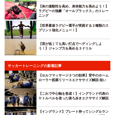
【体の連動性を高め、身体能力を高めよう！】
ラグビーの強豪「オールブラックス」のトレー
ニング
【世界最速ラグビー選手が実践する２種類のス
プリント強化メニュー！】
【背が低くても高い打点でヘディングしよ
う！】ジャンプ力を高める３ドリル
サッカートレーニングの新着記事
【セルフマッサージ３つの効果】背中のホーム
ローラー筋膜リリースエクササイズ解説·狙い
【これで中心軸を形成！】イングランド代表の
ケトルベルを使った後ろ歩きエクササイズ解説
【イングランド】プレート持ってシングルラン