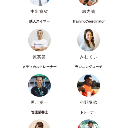
中出寛省
堀内誠
鉄人スイマー
TrainingCoordinator
原英晃
みむてぃ
メディカルトレーナー
ランニングコーチ
黒川孝一
小野塚稔
管理栄養士
トレーナー