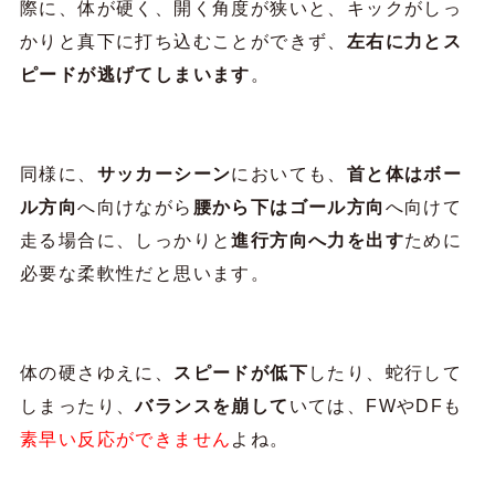
際に、体が硬く、開く角度が狭いと、キックがしっ
かりと真下に打ち込むことができず、
左右に力とス
ピードが逃げてしまいます
。
同様に、
サッカーシーン
においても、
首と体はボー
ル方向
へ向けながら
腰から下はゴール方向
へ向けて
走る場合に、しっかりと
進行方向へ力を出す
ために
必要な柔軟性だと思います。
体の硬さゆえに、
スピードが低下
したり、蛇行して
しまったり、
バランスを崩して
いては、FWやDFも
素早い反応ができません
よね。