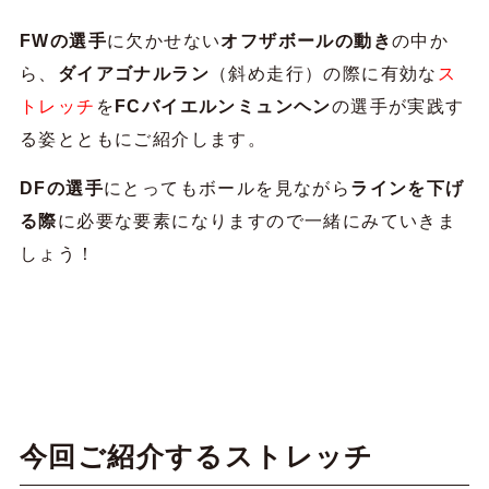
FWの選手
に欠かせない
オフザボールの動き
の中か
ら、
ダイアゴナルラン
（斜め走行）の際に有効な
ス
トレッチ
を
FCバイエルンミュンヘン
の選手が実践す
る姿とともにご紹介します。
DFの選手
にとってもボールを見ながら
ラインを下げ
る際
に必要な要素になりますので一緒にみていきま
しょう！
今回ご紹介するストレッチ