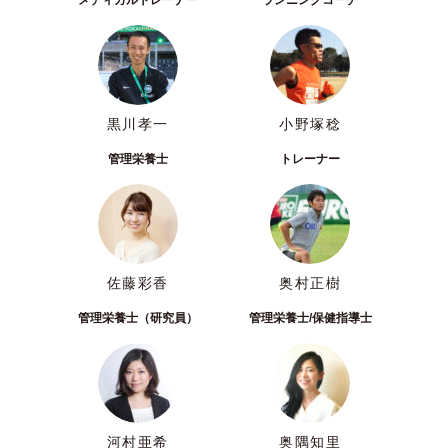
メディカルトレーナー
ランニングコーチ
黒川孝一
小野塚稔
管理栄養士
トレーナー
佐藤彩香
奥村正樹
管理栄養士（研究員）
管理栄養士/保健指導士
河村亜希
奥隅知里