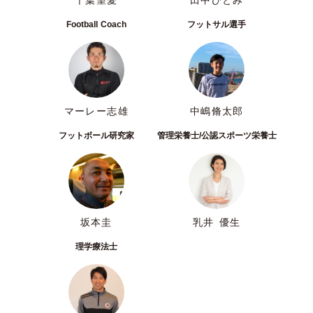
Football Coach
フットサル選手
マーレー志雄
中嶋脩太郎
フットボール研究家
管理栄養士/公認スポーツ栄養士
坂本圭
乳井 優生
理学療法士