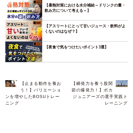
【暑熱対策における水分補給～ドリンクの量・
飲み方について考える～】
【アスリートにとって甘いジュース・飲料がよ
くないのはなぜ？】
【夜食で気をつけたいポイント3選】
【止まる動作を養お
【瞬発力を養う股関
う！】バリエーショ
節の爆発力！】ボカ
ンを増やしたBOSUトレー
ジュニアーズの選手実践ト
ニング
レーニング