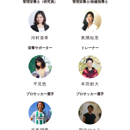
管理栄養士（研究員）
管理栄養士/保健指導士
河村亜希
奥隅知里
栄養サポーター
トレーナー
平見悠
本田創大
プロサッカー選手
プロサッカー選手
千葉望愛
田中ひとみ