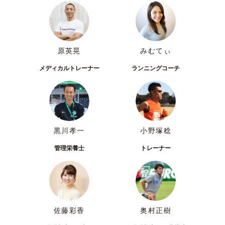
原英晃
みむてぃ
メディカルトレーナー
ランニングコーチ
黒川孝一
小野塚稔
管理栄養士
トレーナー
佐藤彩香
奥村正樹