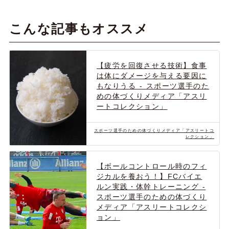
こんな記事もオススメ
【疲労を回復させる技術】食事
は体にダメージを与える要因に
もなりうる - スポーツ選手のた
めの体づくりメディア「アスリ
ートコレクション」
スポーツ選手のための体づくりメディア「アスリートコ
レクション」
【ボールコントロール時のフィ
ジカルを養おう！】FCバイエ
ルン実践・体幹トレーニング -
スポーツ選手のための体づくり
メディア「アスリートコレクシ
ョン」