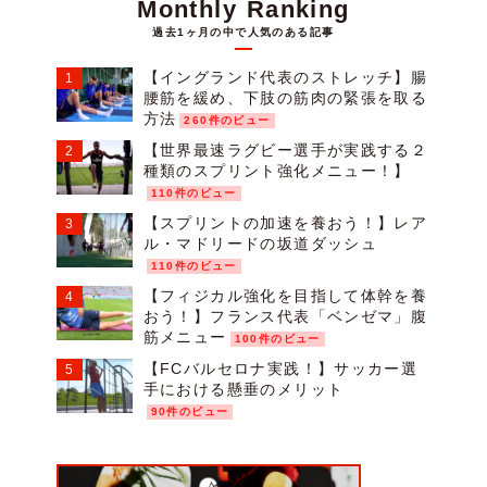
Monthly Ranking
過去1ヶ月の中で人気のある記事
【イングランド代表のストレッチ】腸
腰筋を緩め、下肢の筋肉の緊張を取る
方法
260件のビュー
【世界最速ラグビー選手が実践する２
種類のスプリント強化メニュー！】
110件のビュー
【スプリントの加速を養おう！】レア
ル・マドリードの坂道ダッシュ
110件のビュー
【フィジカル強化を目指して体幹を養
おう！】フランス代表「ベンゼマ」腹
筋メニュー
100件のビュー
【FCバルセロナ実践！】サッカー選
手における懸垂のメリット
90件のビュー