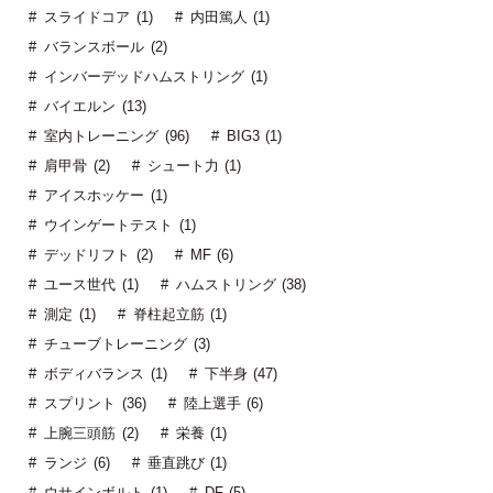
スライドコア (1)
内田篤人 (1)
バランスボール (2)
インバーデッドハムストリング (1)
バイエルン (13)
室内トレーニング (96)
BIG3 (1)
肩甲骨 (2)
シュート力 (1)
アイスホッケー (1)
ウインゲートテスト (1)
デッドリフト (2)
MF (6)
ユース世代 (1)
ハムストリング (38)
測定 (1)
脊柱起立筋 (1)
チューブトレーニング (3)
ボディバランス (1)
下半身 (47)
スプリント (36)
陸上選手 (6)
上腕三頭筋 (2)
栄養 (1)
ランジ (6)
垂直跳び (1)
ウサインボルト (1)
DF (5)