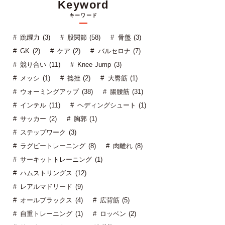
Keyword
キーワード
跳躍力 (3)
股関節 (58)
骨盤 (3)
GK (2)
ケア (2)
バルセロナ (7)
競り合い (11)
Knee Jump (3)
メッシ (1)
捻挫 (2)
大臀筋 (1)
ウォーミングアップ (38)
腸腰筋 (31)
インテル (11)
ヘディングシュート (1)
サッカー (2)
胸郭 (1)
ステップワーク (3)
ラグビートレーニング (8)
肉離れ (8)
サーキットトレーニング (1)
ハムストリングス (12)
レアルマドリード (9)
オールブラックス (4)
広背筋 (5)
自重トレーニング (1)
ロッベン (2)