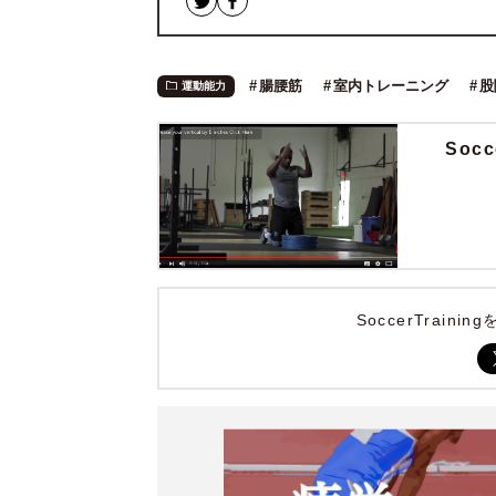
腸腰筋
室内トレーニング
股
運動能力
Soc
SoccerTrai