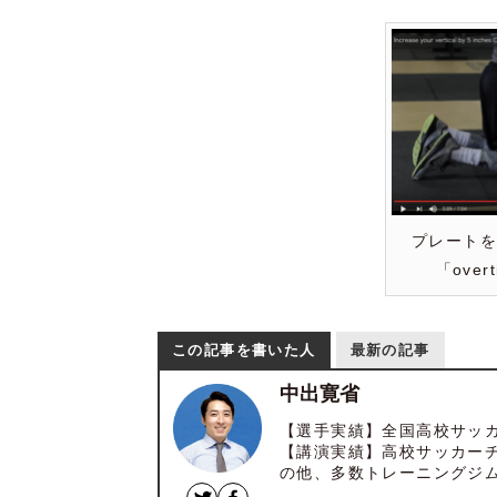
プレート
「overt
この記事を書いた人
最新の記事
中出寛省
【選手実績】全国高校サッ
【講演実績】高校サッカー
の他、多数トレーニングジ