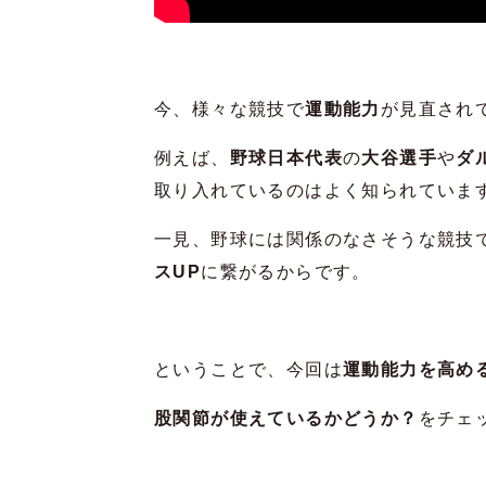
今、様々な競技で
運動能力
が見直され
例えば、
野球日本代表
の
大谷選手
や
ダ
取り入れているのはよく知られていま
一見、野球には関係のなさそうな競技
スUP
に繋がるからです。
ということで、今回は
運動能力を高め
股関節が使えているかどうか？
をチェ