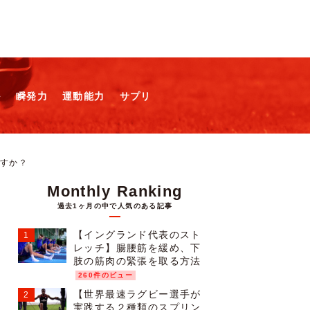
ル
瞬発力
運動能力
サプリ
すか？
Monthly Ranking
過去1ヶ月の中で人気のある記事
【イングランド代表のスト
レッチ】腸腰筋を緩め、下
肢の筋肉の緊張を取る方法
260件のビュー
【世界最速ラグビー選手が
実践する２種類のスプリン