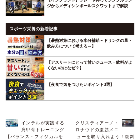
【イングランド】プレート持ってシングルラン
ジからメディシンボールスクワットまで解説
スポーツ栄養の新着記事
【暑熱対策における水分補給～ドリンクの量・
飲み方について考える～】
【アスリートにとって甘いジュース・飲料がよ
くないのはなぜ？】
【夜食で気をつけたいポイント3選】
インテルが実践する
クリスティアーノ・
肩甲骨トレーニング
ロナウドの腹筋メニ
【バランス・フィジカルを
ューを取り入れよう！腹斜