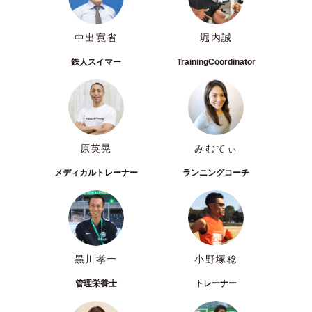
中出寛省
堀内誠
鉄人スイマー
TrainingCoordinator
原英晃
みむてぃ
メディカルトレーナー
ランニングコーチ
黒川孝一
小野塚稔
管理栄養士
トレーナー