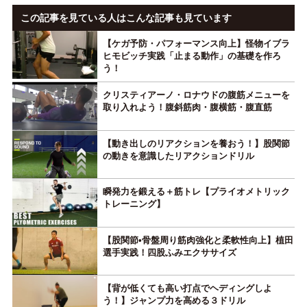
この記事を見ている人はこんな記事も見ています
【ケガ予防・パフォーマンス向上】怪物イブラ
ヒモビッチ実践「止まる動作」の基礎を作ろ
う！
クリスティアーノ・ロナウドの腹筋メニューを
取り入れよう！腹斜筋肉・腹横筋・腹直筋
【動き出しのリアクションを養おう！】股関節
の動きを意識したリアクションドリル
瞬発力を鍛える＋筋トレ【プライオメトリック
トレーニング】
【股関節•骨盤周り筋肉強化と柔軟性向上】植田
選手実践！四股ふみエクササイズ
【背が低くても高い打点でヘディングしよ
う！】ジャンプ力を高める３ドリル