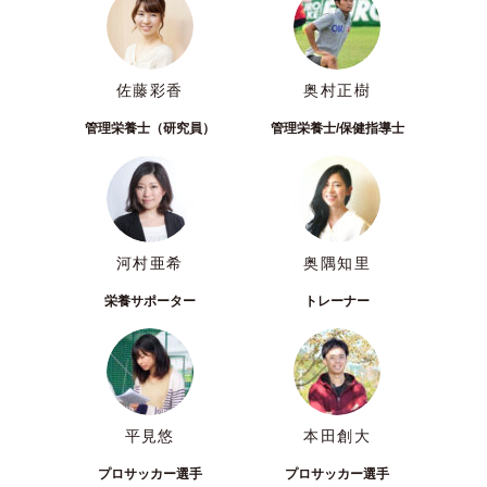
佐藤彩香
奥村正樹
管理栄養士（研究員）
管理栄養士/保健指導士
河村亜希
奥隅知里
栄養サポーター
トレーナー
平見悠
本田創大
プロサッカー選手
プロサッカー選手