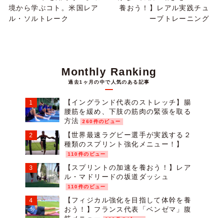
境から学ぶコト。米国レア
養おう！】レアル実践チュ
ル・ソルトレーク
ーブトレーニング
Monthly Ranking
過去1ヶ月の中で人気のある記事
【イングランド代表のストレッチ】腸
腰筋を緩め、下肢の筋肉の緊張を取る
方法
260件のビュー
【世界最速ラグビー選手が実践する２
種類のスプリント強化メニュー！】
110件のビュー
【スプリントの加速を養おう！】レア
ル・マドリードの坂道ダッシュ
110件のビュー
【フィジカル強化を目指して体幹を養
おう！】フランス代表「ベンゼマ」腹