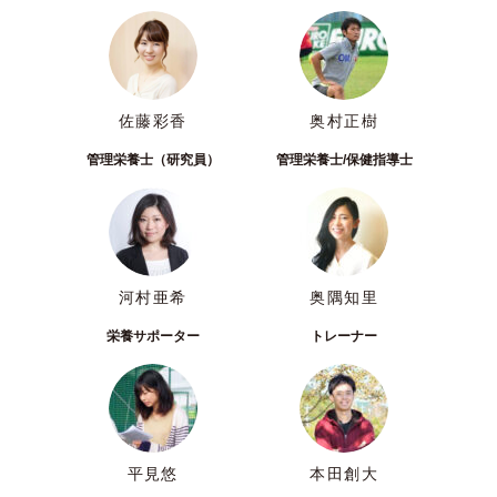
佐藤彩香
奥村正樹
管理栄養士（研究員）
管理栄養士/保健指導士
河村亜希
奥隅知里
栄養サポーター
トレーナー
平見悠
本田創大