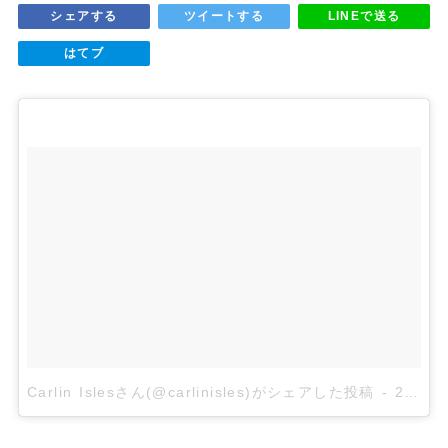
シェアする
ツイートする
LINEで送る
はてブ
Carlin Islesさん(@carlinisles)がシェアした投稿
-
2017年 5月月23日午前8時14分PDT