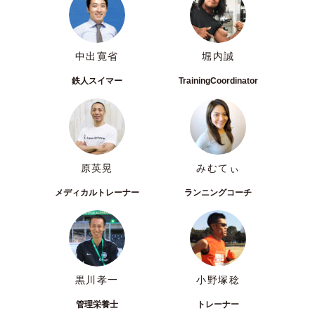
中出寛省
堀内誠
鉄人スイマー
TrainingCoordinator
原英晃
みむてぃ
メディカルトレーナー
ランニングコーチ
黒川孝一
小野塚稔
管理栄養士
トレーナー