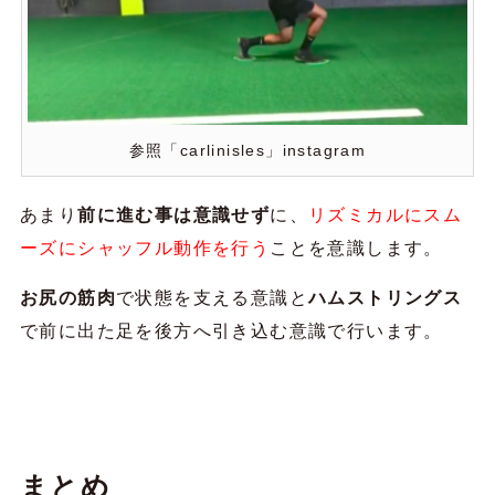
参照「carlinisles」instagram
あまり
前に進む事は意識せず
に、
リズミカルにスム
ーズにシャッフル動作を行う
ことを意識します。
お尻の筋肉
で状態を支える意識と
ハムストリングス
で前に出た足を後方へ引き込む意識で行います。
まとめ