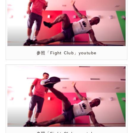
参照「Fight Club」youtube