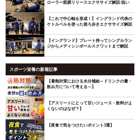
ローラー筋膜リリースエクササイズ解説·狙い
【これで中心軸を形成！】イングランド代表の
ケトルベルを使った後ろ歩きエクササイズ解説
【イングランド】プレート持ってシングルラン
ジからメディシンボールスクワットまで解説
スポーツ栄養の新着記事
【暑熱対策における水分補給～ドリンクの量・
飲み方について考える～】
【アスリートにとって甘いジュース・飲料がよ
くないのはなぜ？】
【夜食で気をつけたいポイント3選】