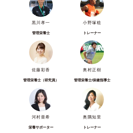
黒川孝一
小野塚稔
管理栄養士
トレーナー
佐藤彩香
奥村正樹
管理栄養士（研究員）
管理栄養士/保健指導士
河村亜希
奥隅知里
栄養サポーター
トレーナー