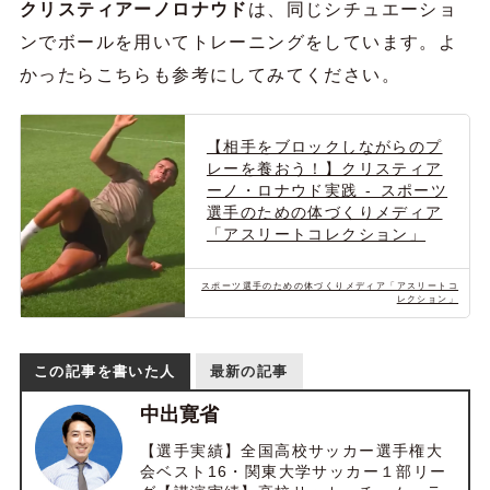
クリスティアーノロナウド
は、同じシチュエーショ
ンでボールを用いてトレーニングをしています。よ
かったらこちらも参考にしてみてください。
【相手をブロックしながらのプ
レーを養おう！】クリスティア
ーノ・ロナウド実践 - スポーツ
選手のための体づくりメディア
「アスリートコレクション」
スポーツ選手のための体づくりメディア「アスリートコ
レクション」
この記事を書いた人
最新の記事
中出寛省
【選手実績】全国高校サッカー選手権大
会ベスト16・関東大学サッカー１部リー