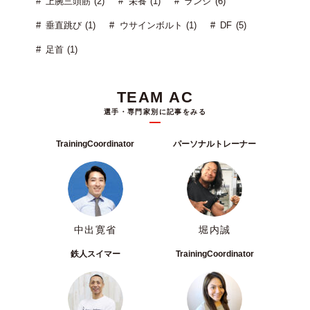
上腕三頭筋 (2)
栄養 (1)
ランジ (6)
垂直跳び (1)
ウサインボルト (1)
DF (5)
足首 (1)
TEAM AC
選手・専門家別に記事をみる
TrainingCoordinator
パーソナルトレーナー
中出寛省
堀内誠
鉄人スイマー
TrainingCoordinator