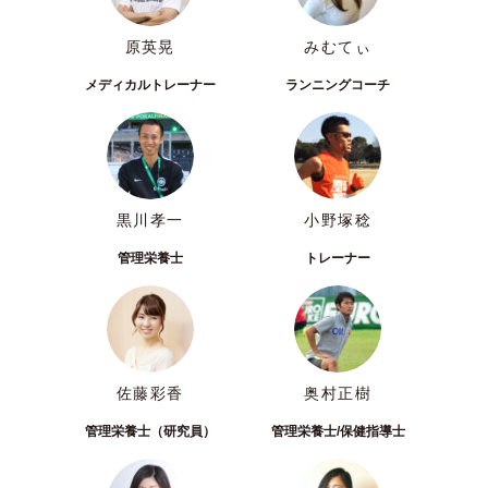
原英晃
みむてぃ
メディカルトレーナー
ランニングコーチ
黒川孝一
小野塚稔
管理栄養士
トレーナー
佐藤彩香
奥村正樹
管理栄養士（研究員）
管理栄養士/保健指導士