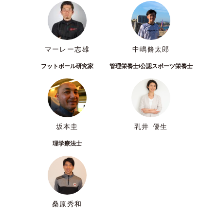
マーレー志雄
中嶋脩太郎
フットボール研究家
管理栄養士/公認スポーツ栄養士
坂本圭
乳井 優生
理学療法士
桑原秀和