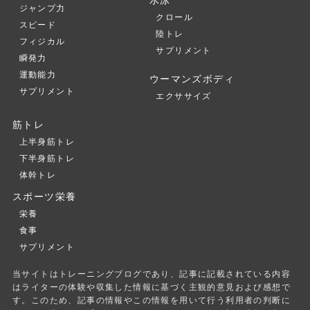
水泳
ジャンプ力
クロール
スピード
陸トレ
フィジカル
サプリメント
瞬発力
運動能力
ウーマンズボディ
サプリメント
エクササイズ
筋トレ
上半身筋トレ
下半身筋トレ
体幹トレ
スポーツ栄養
栄養
食事
サプリメント
当サイトはトレーニングブログであり、記事に記載されている内容
はライターの体験や収集した情報に基づく主観的意見および感想で
す。このため、記事の情報やこの情報を用いて行う利用者の判断に