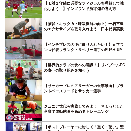
【１対１守備に必要なフィジカルを理解して強
化しよう！】イングランド流守備の考え方
【猫背・キック力・呼吸機能の向上】一石三鳥
のエクササイズを取り入れよう！日本代表実践
【ベンチプレスの後に取り入れたい！】元フラ
ンス代表フランク・リベリー選手のPUSH UP
【世界的クラブの食への意識！】リバプールFC
の食への取り組みを知ろう
【サッカープレミアリーガーの食事動向】プラ
ントベースフードとサッカー選手
ジュニア世代も実践してみよう！ちょっとした
意識で運動感覚を高めるトレーニング
【ポストプレーヤーに対して「重く・硬い」壁