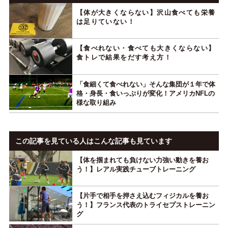
【体が大きくならない】沢山食べても栄養
は足りていない！
【食べれない・食べても大きくならない】
食トレで結果をだす考え方！
「食細くて食べれない」そんな集団が１年で体
格・身長・食いっぷりが変化！アメリカNFLの
様な取り組み
この記事を見ている人はこんな記事も見ています
【体を掴まれても負けない力強い動きを養お
う！】レアル実践チューブトレーニング
【片手で相手を押さえ込むフィジカルを養お
う！】フランス代表のトライセプストレーニン
グ