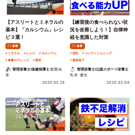
【アスリートとミネラルの
【練習後の食べられない状
基本】「カルシウム」レシ
況を改善しよう！】自律神
ピ３選！
経を意識した対策
食事
食事
ミネラル
レシピ
カルシウム
消化
コンディショニング
食事のアレンジ
吸収
食欲低下
管理栄養士/保健指導士
奥隅知
管理栄養士/公認スポーツ栄養士
里
乳井 優生
2020.03.16
2020.03.09