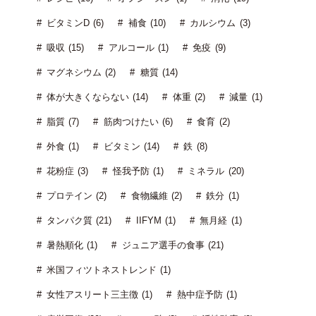
ビタミンD (6)
補食 (10)
カルシウム (3)
吸収 (15)
アルコール (1)
免疫 (9)
マグネシウム (2)
糖質 (14)
体が大きくならない (14)
体重 (2)
減量 (1)
脂質 (7)
筋肉つけたい (6)
食育 (2)
外食 (1)
ビタミン (14)
鉄 (8)
花粉症 (3)
怪我予防 (1)
ミネラル (20)
プロテイン (2)
食物繊維 (2)
鉄分 (1)
タンパク質 (21)
IIFYM (1)
無月経 (1)
暑熱順化 (1)
ジュニア選手の食事 (21)
米国フィツトネストレンド (1)
女性アスリート三主徴 (1)
熱中症予防 (1)