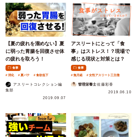
【夏の疲れを溜めない】夏
アスリートにとって「食
に弱った胃腸を回復させ体
事」はストレス！？現場で
の疲れを取ろう！
感じる現状と対策とは？
食事
食事
消化
夏バテ
食欲低下
無月経
女性アスリート三主徴
アスリートコレクション編
管理栄養士
佐藤彩香
集部
2019.06.10
2019.09.07