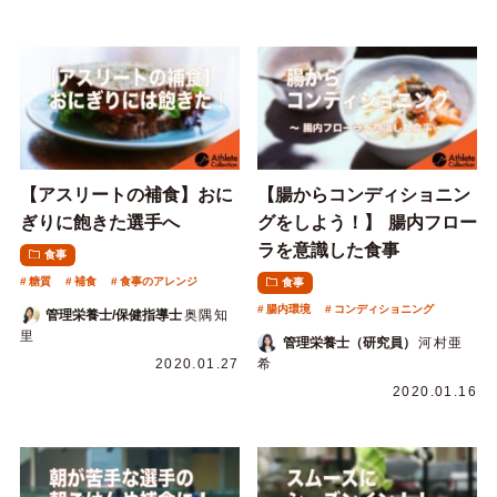
【アスリートの補食】おに
【腸からコンディショニン
ぎりに飽きた選手へ
グをしよう！】 腸内フロー
ラを意識した食事
食事
糖質
補食
食事のアレンジ
食事
腸内環境
コンディショニング
管理栄養士/保健指導士
奥隅知
里
管理栄養士（研究員）
河村亜
2020.01.27
希
2020.01.16