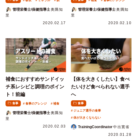
吸収
ミネラル
鉄
補食
食事のアレンジ
管理栄養士/保健指導士
奥隅知
管理栄養士/保健指導士
奥隅知
里
里
2020.02.17
2020.02.10
補食におすすめサンドイッ
【体を大きくしたい】食べ
チ系レシピと調理のポイン
たいけど食べられない選手
ト！前編
へ
食事
食事
食事のアレンジ
補食
ジュニア選手の食事
管理栄養士/保健指導士
奥隅知
体が大きくならない
里
2020.02.03
TrainingCoordinator
中出寛省
2020.01.28