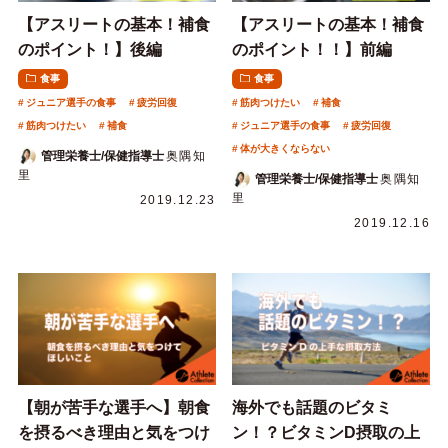
【アスリートの基本！補食
【アスリートの基本！補食
のポイント！】後編
のポイント！！】前編
食事
食事
ジュニア選手の食事
疲労回復
筋肉つけたい
補食
筋肉つけたい
補食
ジュニア選手の食事
疲労回復
体が大きくならない
管理栄養士/保健指導士
奥隅知
里
管理栄養士/保健指導士
奥隅知
里
2019.12.23
2019.12.16
【朝が苦手な選手へ】朝食
海外でも話題のビタミ
を摂るべき理由と気をつけ
ン！？ビタミンD摂取の上