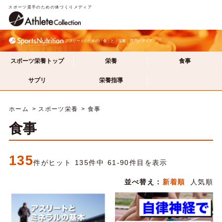
スポーツ選手のための体づくりメディア
アスリートのための「食」と「栄養」専門メディア
スポーツ栄養トップ
栄養
食事
サプリ
栄養指導
ホーム
スポーツ栄養
食事
食事
135
件がヒット 135件中 61-90件目を表示
並べ替え：
新着順
人気順