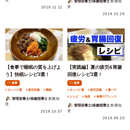
管理栄養士/保健指導士
奥隅知
里
2019.11.11
2019.10.29
【食事で睡眠の質を上げよ
【実践編】夏の疲労&胃腸
う】快眠レシピ3選！
回復レシピ3選！
食事
食事
タンパク質
疲労回復
睡眠
タンパク質
疲労回復
夏バテ
レシピ
免疫
食事のアレンジ
管理栄養士/保健指導士
奥隅知
里
管理栄養士/保健指導士
奥隅知
里
2019.10.07
2019.09.20