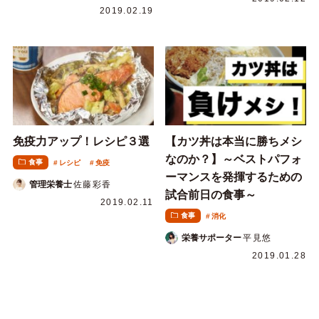
2019.02.19
免疫力アップ！レシピ３選
【カツ丼は本当に勝ちメシ
なのか？】～ベストパフォ
食事
レシピ
免疫
ーマンスを発揮するための
管理栄養士
佐藤彩香
試合前日の食事～
2019.02.11
食事
消化
栄養サポーター
平見悠
2019.01.28