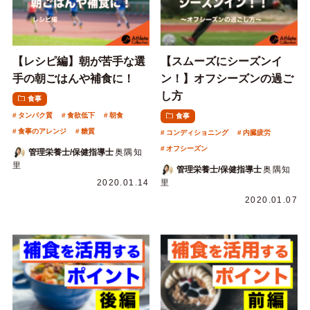
【レシピ編】朝が苦手な選
【スムーズにシーズンイ
手の朝ごはんや補食に！
ン！】オフシーズンの過ご
し方
食事
タンパク質
食欲低下
朝食
食事
食事のアレンジ
糖質
コンディショニング
内臓疲労
オフシーズン
管理栄養士/保健指導士
奥隅知
里
管理栄養士/保健指導士
奥隅知
2020.01.14
里
2020.01.07