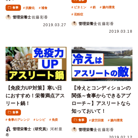
ビタミン
鉄
腸内環境
食事
抗酸化
補食
花粉症
管理栄養士
佐藤彩香
管理栄養士
佐藤彩香
2019.03.27
2019.03.18
【免疫力UP対策】寒い日
【冷えとコンディションの
におすすめ！栄養満点アス
関係～食事からできるアプ
リート鍋！
ローチ～】アスリートなら
知っておいて！
食事
食事のアレンジ
レシピ
免疫
食事
疲労回復
腸内環境
管理栄養士（研究員）
河村亜
管理栄養士
佐藤彩香
希
2019.02.12