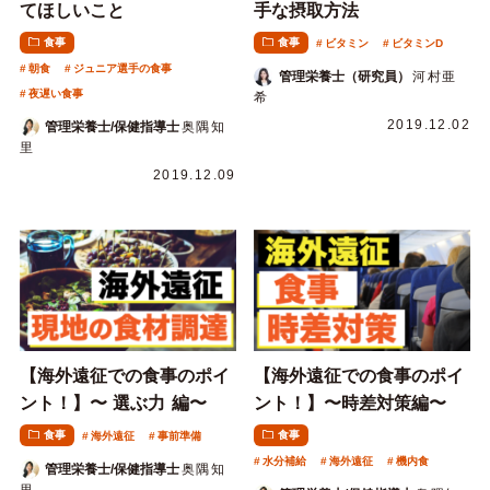
てほしいこと
手な摂取方法
食事
食事
ビタミン
ビタミンD
朝食
ジュニア選手の食事
管理栄養士（研究員）
河村亜
夜遅い食事
希
2019.12.02
管理栄養士/保健指導士
奥隅知
里
2019.12.09
【海外遠征での食事のポイ
【海外遠征での食事のポイ
ント！】〜 選ぶ力 編〜
ント！】〜時差対策編〜
食事
食事
海外遠征
事前準備
水分補給
海外遠征
機内食
管理栄養士/保健指導士
奥隅知
里