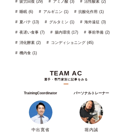
疲労回復 (29)
アミノ酸 (3)
活性酸素 (2)
睡眠 (6)
アルギニン (1)
抗酸化作用 (1)
夏バテ (13)
グルタミン (1)
海外遠征 (3)
夜遅い食事 (7)
腸内環境 (17)
事前準備 (2)
消化酵素 (2)
コンディショニング (45)
機内食 (1)
TEAM AC
選手・専門家別に記事をみる
TrainingCoordinator
パーソナルトレーナー
中出寛省
堀内誠