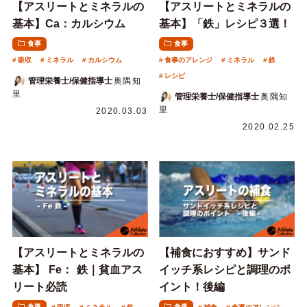
【アスリートとミネラルの
【アスリートとミネラルの
基本】Ca：カルシウム
基本】「鉄」レシピ３選！
食事
食事
吸収
ミネラル
カルシウム
食事のアレンジ
ミネラル
鉄
レシピ
管理栄養士/保健指導士
奥隅知
里
管理栄養士/保健指導士
奥隅知
里
2020.03.03
2020.02.25
【アスリートとミネラルの
【補食におすすめ】サンド
基本】 Fe： 鉄｜貧血アス
イッチ系レシピと調理のポ
リート必読
イント！後編
食事
食事