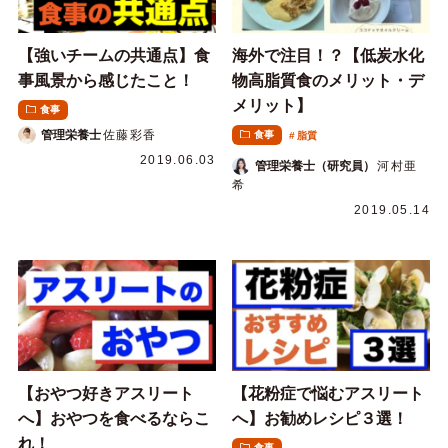
【強いチームの共通点】食
海外で注目！？【低炭水化
事風景から感じたこと！
物高脂質食のメリット・デ
メリット】
食事
管理栄養士
佐藤彩香
食事
脂質
2019.06.03
管理栄養士（研究員）
河村亜
希
2019.05.14
【おやつ好きアスリート
【花粉症で悩むアスリート
へ】おやつを食べるならこ
へ】お勧めレシピ３選！
れ！
食事