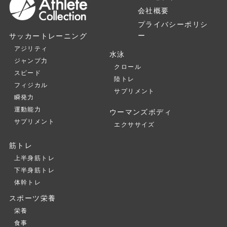
会社概要
プライバシーポリシ
ー
サッカートレーニング
アジリティ
水泳
ジャンプ力
クロール
スピード
陸トレ
フィジカル
サプリメント
瞬発力
運動能力
ウーマンズボディ
サプリメント
エクササイズ
筋トレ
上半身筋トレ
下半身筋トレ
体幹トレ
スポーツ栄養
栄養
食事