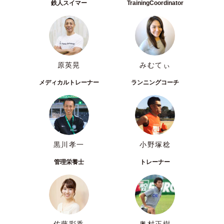
鉄人スイマー
TrainingCoordinator
原英晃
みむてぃ
メディカルトレーナー
ランニングコーチ
黒川孝一
小野塚稔
管理栄養士
トレーナー