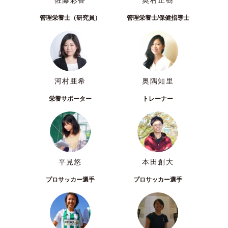
佐藤彩香
奥村正樹
管理栄養士（研究員）
管理栄養士/保健指導士
河村亜希
奥隅知里
栄養サポーター
トレーナー
平見悠
本田創大
プロサッカー選手
プロサッカー選手