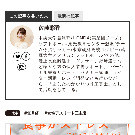
この記事を書いた人
最新の記事
佐藤彩香
中央大学競泳部/HONDA(実業団チーム)
ソフトボール/東光教育センター競泳/チー
ム今治サッカー/東京朝鮮高校ラグビー/武
蔵大学アメリカンフットボール/その他、
陸上長距離選手、ダンサー、野球選手な
ど様々な方の個人栄養サポート。 パーソ
ナル栄養サポート、セミナー講師、ライ
ター活動、レシピ開発なども行いなが
ら、「あなたのかかりつけ栄養士」とし
て活動をしている。
無月経
女性アスリート三主徴
食事