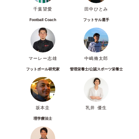
千葉望愛
田中ひとみ
Football Coach
フットサル選手
マーレー志雄
中嶋脩太郎
フットボール研究家
管理栄養士/公認スポーツ栄養士
坂本圭
乳井 優生
理学療法士