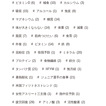
ビタミンD (6)
補食 (10)
カルシウム (3)
吸収 (15)
アルコール (1)
免疫 (9)
マグネシウム (2)
糖質 (14)
体が大きくならない (14)
体重 (2)
減量 (1)
脂質 (7)
筋肉つけたい (6)
食育 (2)
外食 (1)
ビタミン (14)
鉄 (8)
花粉症 (3)
怪我予防 (1)
ミネラル (20)
プロテイン (2)
食物繊維 (2)
鉄分 (1)
タンパク質 (21)
IIFYM (1)
無月経 (1)
暑熱順化 (1)
ジュニア選手の食事 (21)
米国フィツトネストレンド (1)
女性アスリート三主徴 (1)
熱中症予防 (1)
疲労回復 (29)
アミノ酸 (3)
活性酸素 (2)