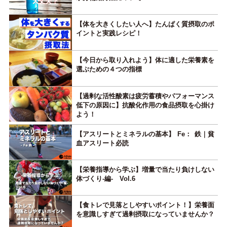
【体を大きくしたい人へ】たんぱく質摂取のポ
イントと実践レシピ！
【今日から取り入れよう】体に適した栄養素を
選ぶための４つの指標
【過剰な活性酸素は疲労蓄積やパフォーマンス
低下の原因に】抗酸化作用の食品摂取を心掛け
よう！
【アスリートとミネラルの基本】 Fe： 鉄｜貧
血アスリート必読
【栄養指導から学ぶ】増量で当たり負けしない
体づくり-編- Vol.6
【食トレで見落としやすいポイント！】栄養面
を意識しすぎて過剰摂取になっていませんか？