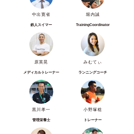
中出寛省
堀内誠
鉄人スイマー
TrainingCoordinator
原英晃
みむてぃ
メディカルトレーナー
ランニングコーチ
黒川孝一
小野塚稔
管理栄養士
トレーナー