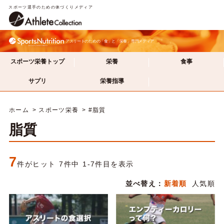
スポーツ選手のための体づくりメディア
アスリートのための「食」と「栄養」専門メディア
スポーツ栄養トップ
栄養
食事
サプリ
栄養指導
ホーム
スポーツ栄養
#脂質
脂質
7
件がヒット 7件中 1-7件目を表示
並べ替え：
新着順
人気順