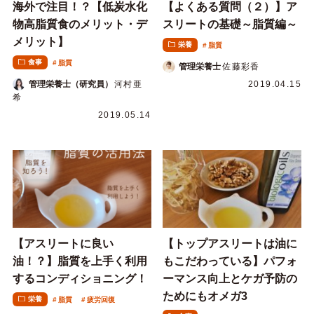
海外で注目！？【低炭水化
【よくある質問（２）】ア
物高脂質食のメリット・デ
スリートの基礎～脂質編～
メリット】
栄養
脂質
食事
脂質
管理栄養士
佐藤彩香
管理栄養士（研究員）
河村亜
2019.04.15
希
2019.05.14
【アスリートに良い
【トップアスリートは油に
油！？】脂質を上手く利用
もこだわっている】パフォ
するコンディショニング！
ーマンス向上とケガ予防の
ためにもオメガ3
栄養
脂質
疲労回復