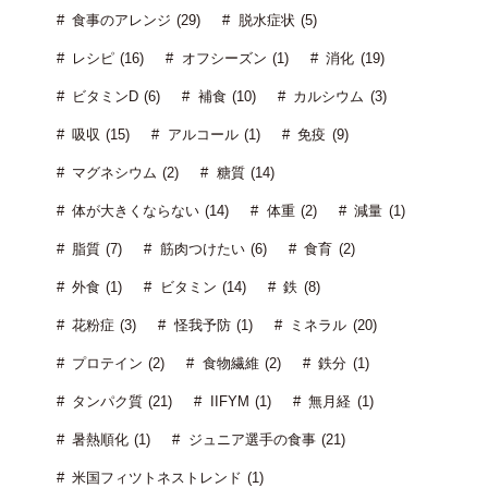
食事のアレンジ (29)
脱水症状 (5)
レシピ (16)
オフシーズン (1)
消化 (19)
ビタミンD (6)
補食 (10)
カルシウム (3)
吸収 (15)
アルコール (1)
免疫 (9)
マグネシウム (2)
糖質 (14)
体が大きくならない (14)
体重 (2)
減量 (1)
脂質 (7)
筋肉つけたい (6)
食育 (2)
外食 (1)
ビタミン (14)
鉄 (8)
花粉症 (3)
怪我予防 (1)
ミネラル (20)
プロテイン (2)
食物繊維 (2)
鉄分 (1)
タンパク質 (21)
IIFYM (1)
無月経 (1)
暑熱順化 (1)
ジュニア選手の食事 (21)
米国フィツトネストレンド (1)