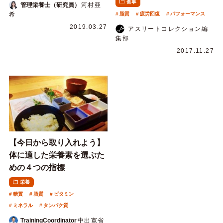
食事
管理栄養士（研究員）
河村亜
希
脂質
疲労回復
パフォーマンス
2019.03.27
アスリートコレクション編
集部
2017.11.27
【今日から取り入れよう】
体に適した栄養素を選ぶた
めの４つの指標
栄養
糖質
脂質
ビタミン
ミネラル
タンパク質
TrainingCoordinator
中出寛省