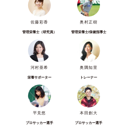
佐藤彩香
奥村正樹
管理栄養士（研究員）
管理栄養士/保健指導士
河村亜希
奥隅知里
栄養サポーター
トレーナー
平見悠
本田創大
プロサッカー選手
プロサッカー選手