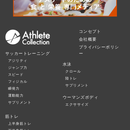
コンセプト
会社概要
プライバシーポリシ
ー
サッカートレーニング
アジリティ
水泳
ジャンプ力
クロール
スピード
陸トレ
フィジカル
サプリメント
瞬発力
運動能力
ウーマンズボディ
サプリメント
エクササイズ
筋トレ
上半身筋トレ