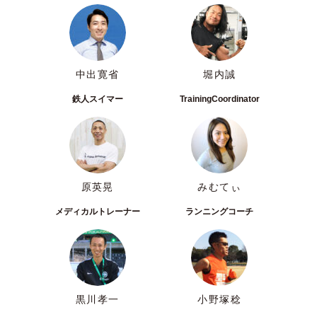
中出寛省
堀内誠
鉄人スイマー
TrainingCoordinator
原英晃
みむてぃ
メディカルトレーナー
ランニングコーチ
黒川孝一
小野塚稔