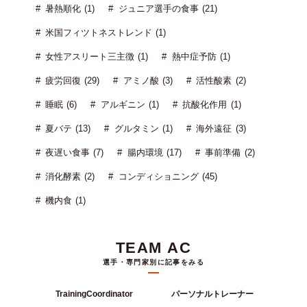
暑熱順化 (1)
ジュニア選手の食事 (21)
米国フィツトネストレンド (1)
女性アスリート三主徴 (1)
熱中症予防 (1)
疲労回復 (29)
アミノ酸 (3)
活性酸素 (2)
睡眠 (6)
アルギニン (1)
抗酸化作用 (1)
夏バテ (13)
グルタミン (1)
海外遠征 (3)
夜遅い食事 (7)
腸内環境 (17)
事前準備 (2)
消化酵素 (2)
コンディショニング (45)
機内食 (1)
TEAM AC
選手・専門家別に記事をみる
TrainingCoordinator
パーソナルトレーナー