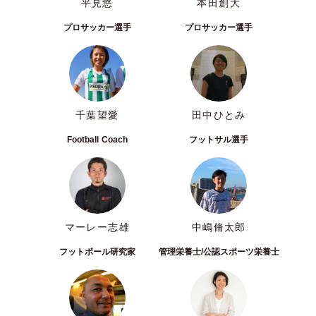
平見悠
本田創大
プロサッカー選手
プロサッカー選手
千葉望愛
田中ひとみ
Football Coach
フットサル選手
マーレー志雄
中嶋脩太郎
フットボール研究家
管理栄養士/公認スポーツ栄養士