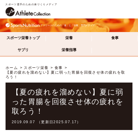
スポーツ選手のための体づくりメディア
アスリートのための「食」と「栄養」専門メディア
スポーツ栄養トップ
栄養
食事
サプリ
栄養指導
ホーム
スポーツ栄養
食事
【夏の疲れを溜めない】夏に弱った胃腸を回復させ体の疲れを取
ろう！
【夏の疲れを溜めない】夏に弱
った胃腸を回復させ体の疲れを
取ろう！
2019.09.07 （更新日2025.07.17）