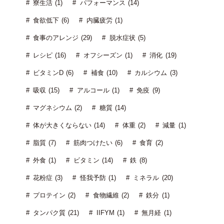
寮生活 (1)
パフォーマンス (14)
食欲低下 (6)
内臓疲労 (1)
食事のアレンジ (29)
脱水症状 (5)
レシピ (16)
オフシーズン (1)
消化 (19)
ビタミンD (6)
補食 (10)
カルシウム (3)
吸収 (15)
アルコール (1)
免疫 (9)
マグネシウム (2)
糖質 (14)
体が大きくならない (14)
体重 (2)
減量 (1)
脂質 (7)
筋肉つけたい (6)
食育 (2)
外食 (1)
ビタミン (14)
鉄 (8)
花粉症 (3)
怪我予防 (1)
ミネラル (20)
プロテイン (2)
食物繊維 (2)
鉄分 (1)
タンパク質 (21)
IIFYM (1)
無月経 (1)