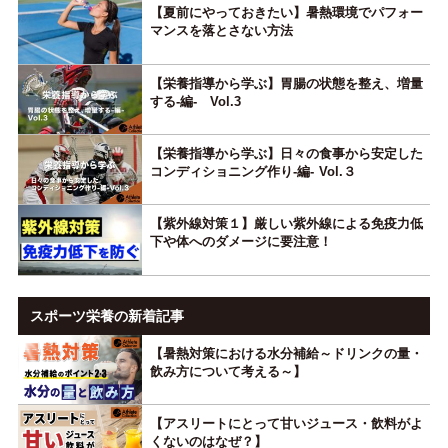
【夏前にやっておきたい】暑熱環境でパフォー
マンスを落とさない方法
【栄養指導から学ぶ】胃腸の状態を整え、増量
する-編- Vol.3
【栄養指導から学ぶ】日々の食事から安定した
コンディショニング作り-編- Vol.３
【紫外線対策１】厳しい紫外線による免疫力低
下や体へのダメージに要注意！
スポーツ栄養の新着記事
【暑熱対策における水分補給～ドリンクの量・
飲み方について考える～】
【アスリートにとって甘いジュース・飲料がよ
くないのはなぜ？】