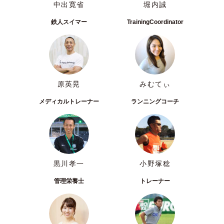
中出寛省
堀内誠
鉄人スイマー
TrainingCoordinator
原英晃
みむてぃ
メディカルトレーナー
ランニングコーチ
黒川孝一
小野塚稔
管理栄養士
トレーナー