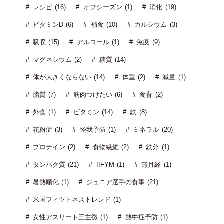
レシピ (16)
オフシーズン (1)
消化 (19)
ビタミンD (6)
補食 (10)
カルシウム (3)
吸収 (15)
アルコール (1)
免疫 (9)
マグネシウム (2)
糖質 (14)
体が大きくならない (14)
体重 (2)
減量 (1)
脂質 (7)
筋肉つけたい (6)
食育 (2)
外食 (1)
ビタミン (14)
鉄 (8)
花粉症 (3)
怪我予防 (1)
ミネラル (20)
プロテイン (2)
食物繊維 (2)
鉄分 (1)
タンパク質 (21)
IIFYM (1)
無月経 (1)
暑熱順化 (1)
ジュニア選手の食事 (21)
米国フィツトネストレンド (1)
女性アスリート三主徴 (1)
熱中症予防 (1)