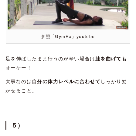
参照「GymRa」youtebe
足を伸ばしたまま行うのが辛い場合は
膝を曲げても
オーケー！
大事なのは
自分の体力レベルに合わせて
しっかり効
かせること。
５）