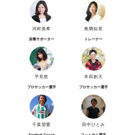
河村亜希
奥隅知里
栄養サポーター
トレーナー
平見悠
本田創大
プロサッカー選手
プロサッカー選手
千葉望愛
田中ひとみ
Football Coach
フットサル選手