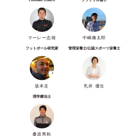
マーレー志雄
中嶋脩太郎
フットボール研究家
管理栄養士/公認スポーツ栄養士
坂本圭
乳井 優生
理学療法士
桑原秀和