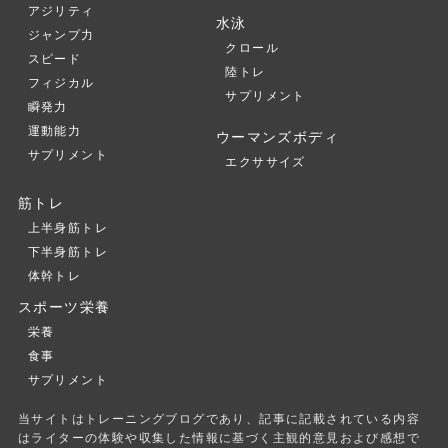
アジリティ
水泳
ジャンプ力
クロール
スピード
陸トレ
フィジカル
サプリメント
瞬発力
運動能力
ウーマンズボディ
サプリメント
エクササイズ
筋トレ
上半身筋トレ
下半身筋トレ
体幹トレ
スポーツ栄養
栄養
食事
サプリメント
当サイトはトレーニングブログであり、記事に記載されている内容
はライターの体験や収集した情報に基づく主観的意見および感想で