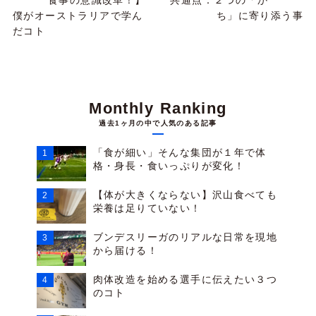
食事の意識改革！】
共通点：２つの「か
僕がオーストラリアで学ん
ち」に寄り添う事
だコト
Monthly Ranking
過去1ヶ月の中で人気のある記事
「食が細い」そんな集団が１年で体
格・身長・食いっぷりが変化！
【体が大きくならない】沢山食べても
栄養は足りていない！
ブンデスリーガのリアルな日常を現地
から届ける！
肉体改造を始める選手に伝えたい３つ
のコト