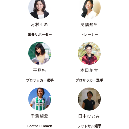
河村亜希
奥隅知里
栄養サポーター
トレーナー
平見悠
本田創大
プロサッカー選手
プロサッカー選手
千葉望愛
田中ひとみ
Football Coach
フットサル選手