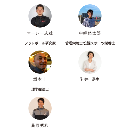
マーレー志雄
中嶋脩太郎
フットボール研究家
管理栄養士/公認スポーツ栄養士
坂本圭
乳井 優生
理学療法士
桑原秀和