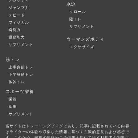
アジリティ
水泳
ジャンプ力
クロール
スピード
陸トレ
フィジカル
サプリメント
瞬発力
運動能力
ウーマンズボディ
サプリメント
エクササイズ
筋トレ
上半身筋トレ
下半身筋トレ
体幹トレ
スポーツ栄養
栄養
食事
サプリメント
当サイトはトレーニングブログであり、記事に記載されている内容
はライターの体験や収集した情報に基づく主観的意見および感想で
す。このため、記事の情報やこの情報を用いて行う利用者の判断に