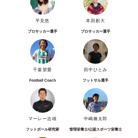
平見悠
本田創大
プロサッカー選手
プロサッカー選手
千葉望愛
田中ひとみ
Football Coach
フットサル選手
マーレー志雄
中嶋脩太郎
フットボール研究家
管理栄養士/公認スポーツ栄養士