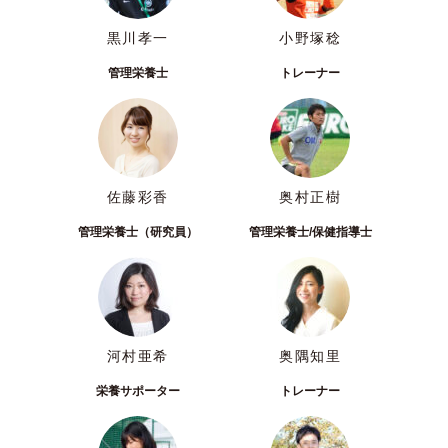
黒川孝一
小野塚稔
管理栄養士
トレーナー
佐藤彩香
奥村正樹
管理栄養士（研究員）
管理栄養士/保健指導士
河村亜希
奥隅知里
栄養サポーター
トレーナー