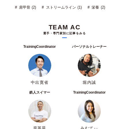
肩甲骨 (2)
ストリームライン (1)
栄養 (2)
TEAM AC
選手・専門家別に記事をみる
TrainingCoordinator
パーソナルトレーナー
中出寛省
堀内誠
鉄人スイマー
TrainingCoordinator
原英晃
みむてぃ