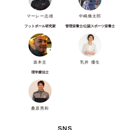
マーレー志雄
中嶋脩太郎
フットボール研究家
管理栄養士/公認スポーツ栄養士
坂本圭
乳井 優生
理学療法士
桑原秀和
SNS