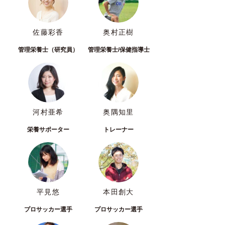
佐藤彩香
奥村正樹
管理栄養士（研究員）
管理栄養士/保健指導士
河村亜希
奥隅知里
栄養サポーター
トレーナー
平見悠
本田創大
プロサッカー選手
プロサッカー選手