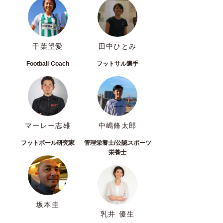
千葉望愛
田中ひとみ
Football Coach
フットサル選手
マーレー志雄
中嶋脩太郎
フットボール研究家
管理栄養士/公認スポーツ
栄養士
坂本圭
乳井 優生