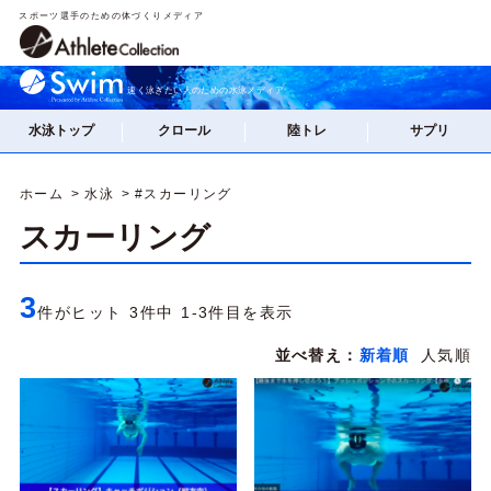
スポーツ選手のための体づくりメディア
速く泳ぎたい人のための水泳メディア
水泳トップ
クロール
陸トレ
サプリ
ホーム
水泳
#スカーリング
スカーリング
3
件がヒット 3件中 1-3件目を表示
並べ替え：
新着順
人気順