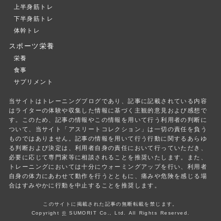
上半身筋トレ
下半身筋トレ
体幹トレ
スポーツ栄養
栄養
食事
サプリメント
当サイトはトレーニングブログであり、記事に記載されている内容
はライターの体験や収集した情報に基づく主観的意見および感想で
す。このため、記事の情報やこの情報を用いて行う利用者の判断に
ついて、当サイト「アスリートコレクション」は一切の責任を負う
ものではありません。記事の情報を用いて行う行動に関するあらゆ
る判断および決定は、利用者自身の責任において行っていただき、
必要に応じて専門家等に相談されることを推奨いたします。また、
トレーニングにおいては十分にウォーミングアップを行い、利用者
自身の体力にあわせて動作を行うとともに、痛みや危険を感じる場
合はすみやかに行動を中止することを推奨します。
このサイトに掲載された記事の無断転載を禁じます。
Copyright
©
SUMORIT Co., Ltd. All Rights Reserved.