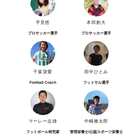
平見悠
本田創大
プロサッカー選手
プロサッカー選手
千葉望愛
田中ひとみ
Football Coach
フットサル選手
マーレー志雄
中嶋脩太郎
フットボール研究家
管理栄養士/公認スポーツ栄養士