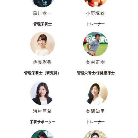
黒川孝一
小野塚稔
管理栄養士
トレーナー
佐藤彩香
奥村正樹
管理栄養士（研究員）
管理栄養士/保健指導士
河村亜希
奥隅知里
栄養サポーター
トレーナー