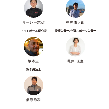
マーレー志雄
中嶋脩太郎
フットボール研究家
管理栄養士/公認スポーツ栄養士
坂本圭
乳井 優生
理学療法士
桑原秀和