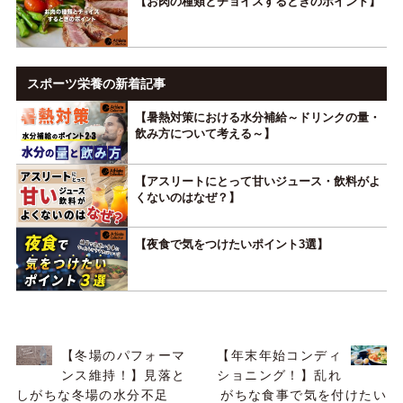
【お肉の種類とチョイスするときのポイント】
スポーツ栄養の新着記事
【暑熱対策における水分補給～ドリンクの量・
飲み方について考える～】
【アスリートにとって甘いジュース・飲料がよ
くないのはなぜ？】
【夜食で気をつけたいポイント3選】
【冬場のパフォーマ
【年末年始コンディ
ンス維持！】見落と
ショニング！】乱れ
しがちな冬場の水分不足
がちな食事で気を付けたい