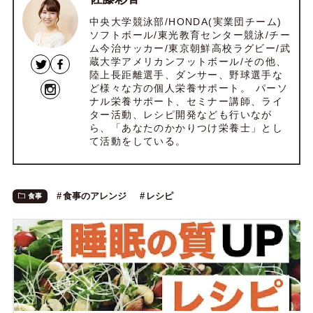
中央大学競泳部/HONDA(実業団チーム)
ソフトボール/東光教育センター競泳/チー
ム今治サッカー/東京朝鮮高校ラグビー/武
蔵大学アメリカンフットボール/その他、
陸上長距離選手、ダンサー、野球選手な
ど様々な方の個人栄養サポート。 パーソ
ナル栄養サポート、セミナー講師、ライ
ター活動、レシピ開発なども行いなが
ら、「あなたのかかりつけ栄養士」とし
て活動をしている。
食事のアレンジ
レシピ
食事