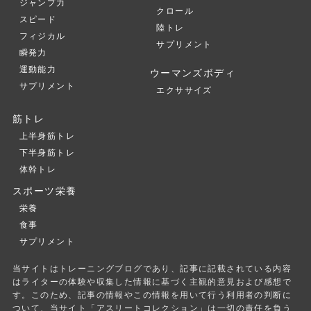
ジャンプ力
クロール
スピード
陸トレ
フィジカル
サプリメント
瞬発力
運動能力
ウーマンズボディ
サプリメント
エクササイズ
筋トレ
上半身筋トレ
下半身筋トレ
体幹トレ
スポーツ栄養
栄養
食事
サプリメント
当サイトはトレーニングブログであり、記事に記載されている内容
はライターの体験や収集した情報に基づく主観的意見および感想で
す。このため、記事の情報やこの情報を用いて行う利用者の判断に
ついて、当サイト「アスリートコレクション」は一切の責任を負う