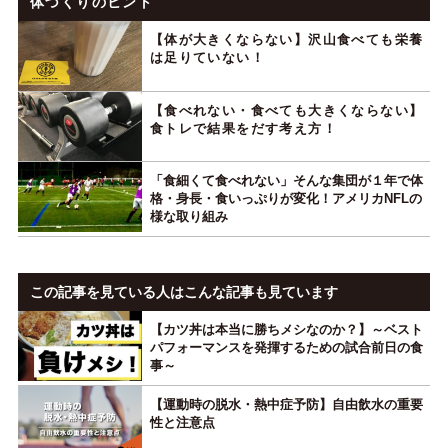
体づくりのヒント
【体が大きくならない】沢山食べても栄養
は足りていない！
【食べれない・食べても大きくならない】
食トレで結果をだす考え方！
「食細くて食べれない」そんな集団が１年で体
格・身長・食いっぷりが変化！アメリカNFLの
様な取り組み
この記事を見ている人はこんな記事も見ています
【カツ丼は本当に勝ちメシなのか？】～ベスト
パフォーマンスを発揮するための試合前日の食
事～
【運動時の脱水・熱中症予防】自由飲水の重要
性と注意点