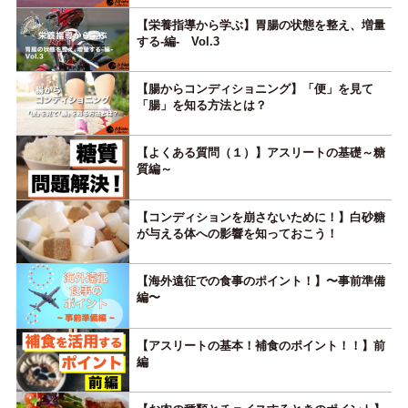
【栄養指導から学ぶ】胃腸の状態を整え、増量
する-編- Vol.3
【腸からコンディショニング】「便」を見て
「腸」を知る方法とは？
【よくある質問（１）】アスリートの基礎～糖
質編～
【コンディションを崩さないために！】白砂糖
が与える体への影響を知っておこう！
【海外遠征での食事のポイント！】〜事前準備
編〜
【アスリートの基本！補食のポイント！！】前
編