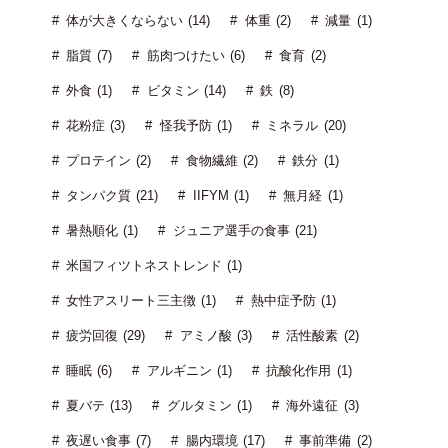
体が大きくならない (14)
体重 (2)
減量 (1)
脂質 (7)
筋肉つけたい (6)
食育 (2)
外食 (1)
ビタミン (14)
鉄 (8)
花粉症 (3)
怪我予防 (1)
ミネラル (20)
プロテイン (2)
食物繊維 (2)
鉄分 (1)
タンパク質 (21)
IIFYM (1)
無月経 (1)
暑熱順化 (1)
ジュニア選手の食事 (21)
米国フィツトネストレンド (1)
女性アスリート三主徴 (1)
熱中症予防 (1)
疲労回復 (29)
アミノ酸 (3)
活性酸素 (2)
睡眠 (6)
アルギニン (1)
抗酸化作用 (1)
夏バテ (13)
グルタミン (1)
海外遠征 (3)
夜遅い食事 (7)
腸内環境 (17)
事前準備 (2)