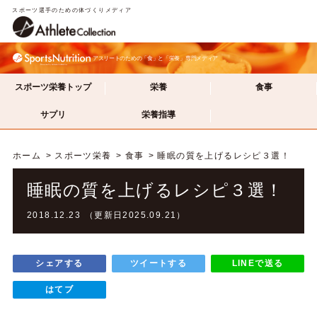
スポーツ選手のための体づくりメディア
アスリートのための「食」と「栄養」専門メディア
スポーツ栄養トップ
栄養
食事
サプリ
栄養指導
ホーム
スポーツ栄養
食事
睡眠の質を上げるレシピ３選！
睡眠の質を上げるレシピ３選！
2018.12.23 （更新日2025.09.21）
シェアする
ツイートする
LINEで送る
はてブ