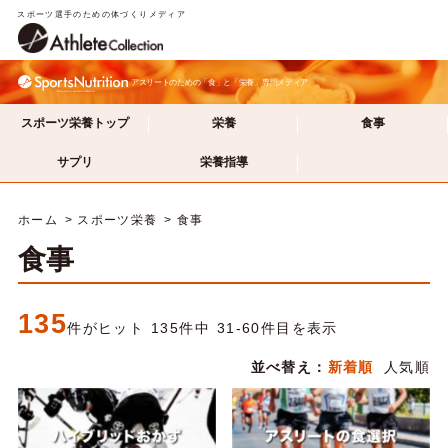
スポーツ選手のための体づくりメディア
アスリートのための「食」と「栄養」専門メディア
スポーツ栄養トップ
栄養
食事
サプリ
栄養指導
ホーム
スポーツ栄養
食事
食事
135
件がヒット 135件中 31-60件目を表示
並べ替え：
新着順
人気順