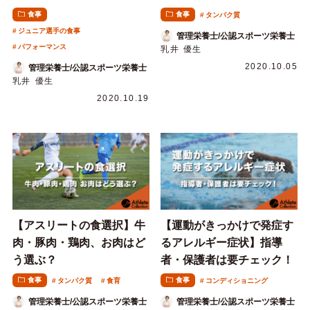
食事
食事
タンパク質
ジュニア選手の食事
管理栄養士/公認スポーツ栄養士
パフォーマンス
乳井 優生
2020.10.05
管理栄養士/公認スポーツ栄養士
乳井 優生
2020.10.19
【アスリートの食選択】牛
【運動がきっかけで発症す
肉・豚肉・鶏肉、お肉はど
るアレルギー症状】指導
う選ぶ？
者・保護者は要チェック！
食事
食事
タンパク質
食育
コンディショニング
管理栄養士/公認スポーツ栄養士
管理栄養士/公認スポーツ栄養士