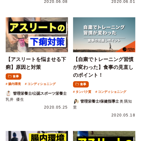
2020.06.08
2020.06.01
【アスリートを悩ませる下
【自粛でトレーニング習慣
痢】原因と対策
が変わった】食事の見直し
のポイント！
食事
腸内環境
コンディショニング
食事
タンパク質
コンディショニング
管理栄養士/公認スポーツ栄養士
乳井 優生
管理栄養士/保健指導士
奥隅知
2020.05.25
里
2020.05.18