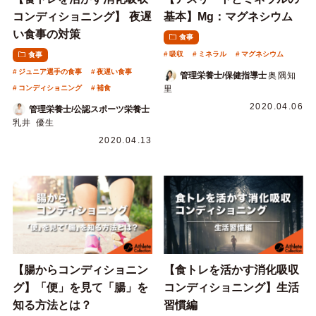
コンディショニング】 夜遅
基本】Mg：マグネシウム
い食事の対策
食事
吸収
ミネラル
マグネシウム
食事
ジュニア選手の食事
夜遅い食事
管理栄養士/保健指導士
奥隅知
コンディショニング
補食
里
2020.04.06
管理栄養士/公認スポーツ栄養士
乳井 優生
2020.04.13
【腸からコンディショニン
【食トレを活かす消化吸収
グ】「便」を見て「腸」を
コンディショニング】生活
知る方法とは？
習慣編