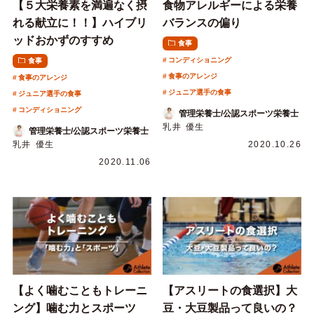
【５大栄養素を満遍なく摂
食物アレルギーによる栄養
れる献立に！！】ハイブリ
バランスの偏り
ッドおかずのすすめ
食事
コンディショニング
食事
食事のアレンジ
食事のアレンジ
ジュニア選手の食事
ジュニア選手の食事
コンディショニング
管理栄養士/公認スポーツ栄養士
乳井 優生
管理栄養士/公認スポーツ栄養士
乳井 優生
2020.10.26
2020.11.06
【よく噛むこともトレーニ
【アスリートの食選択】大
ング】噛む力とスポーツ
豆・大豆製品って良いの？