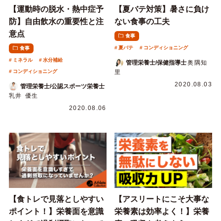
【運動時の脱水・熱中症予
【夏バテ対策】暑さに負け
防】自由飲水の重要性と注
ない食事の工夫
意点
食事
夏バテ
コンディショニング
食事
ミネラル
水分補給
管理栄養士/保健指導士
奥隅知
コンディショニング
里
2020.08.03
管理栄養士/公認スポーツ栄養士
乳井 優生
2020.08.06
【食トレで見落としやすい
【アスリートにこそ大事な
ポイント！】栄養面を意識
栄養素は効率よく！】栄養