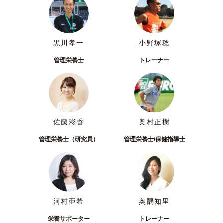
黒川孝一
小野塚稔
管理栄養士
トレーナー
佐藤彩香
奥村正樹
管理栄養士（研究員）
管理栄養士/保健指導士
河村亜希
奥隅知里
栄養サポーター
トレーナー