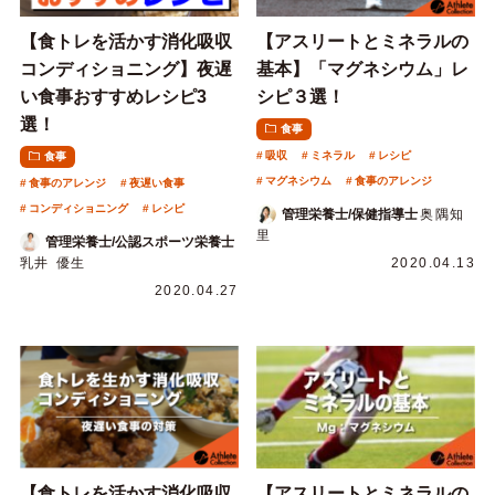
【食トレを活かす消化吸収
【アスリートとミネラルの
コンディショニング】夜遅
基本】「マグネシウム」レ
い食事おすすめレシピ3
シピ３選！
選！
食事
吸収
ミネラル
レシピ
食事
マグネシウム
食事のアレンジ
食事のアレンジ
夜遅い食事
コンディショニング
レシピ
管理栄養士/保健指導士
奥隅知
里
管理栄養士/公認スポーツ栄養士
乳井 優生
2020.04.13
2020.04.27
【食トレを活かす消化吸収
【アスリートとミネラルの