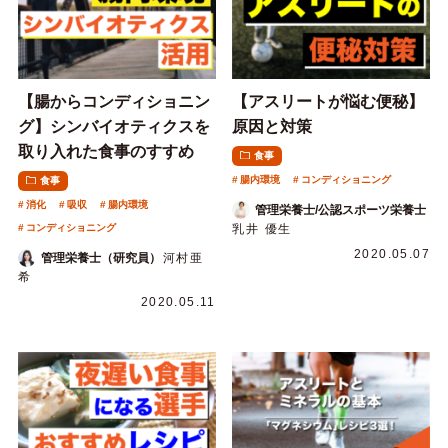
【腸からコンディショニン
【アスリートが悩む便秘】
グ】シンバイオティクスを
原因と対策
取り入れた食事のすすめ
食事
腸内環境
コンディショニング
食事
消化
吸収
腸内環境
管理栄養士/公認スポーツ栄養士
コンディショニング
乳井 優生
2020.05.07
管理栄養士（研究員）
河村亜
希
2020.05.11