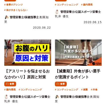
食事のアレンジ
コンディショニング
腸内環境
体が大きくならない
管理栄養士/公認スポーツ栄養士
乳井 優生
管理栄養士/保健指導士
奥隅知
里
2020.06.15
2020.06.22
【アスリートを悩ませるお
【減量期】外食が多い選手
なかのハリ】原因と対策
が意識するポイント
食事
食事
腸内環境
コンディショニング
コンディショニング
減量
外食
管理栄養士/公認スポーツ栄養士
管理栄養士/保健指導士
奥隅知
乳井 優生
里