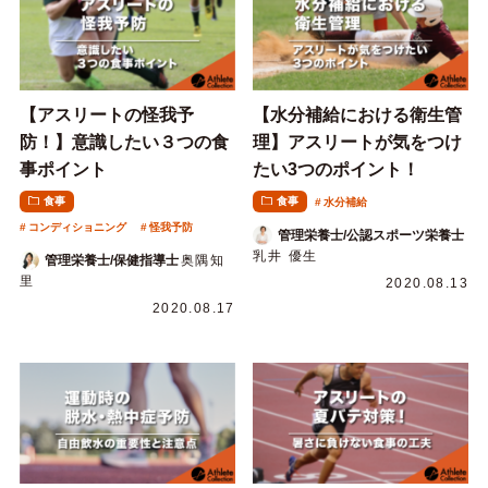
【アスリートの怪我予
【水分補給における衛生管
防！】意識したい３つの食
理】アスリートが気をつけ
事ポイント
たい3つのポイント！
食事
食事
水分補給
コンディショニング
怪我予防
管理栄養士/公認スポーツ栄養士
乳井 優生
管理栄養士/保健指導士
奥隅知
里
2020.08.13
2020.08.17