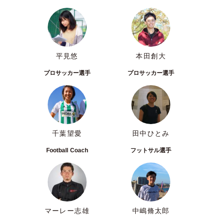
平見悠
本田創大
プロサッカー選手
プロサッカー選手
千葉望愛
田中ひとみ
Football Coach
フットサル選手
マーレー志雄
中嶋脩太郎