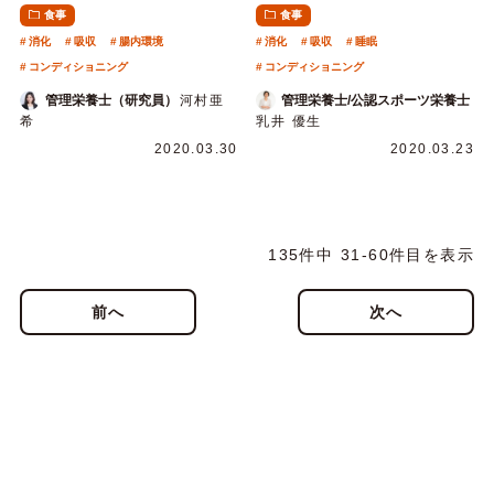
食事
食事
消化
吸収
腸内環境
消化
吸収
睡眠
コンディショニング
コンディショニング
管理栄養士（研究員）
河村亜
管理栄養士/公認スポーツ栄養士
希
乳井 優生
2020.03.30
2020.03.23
135件中 31-60件目を表示
前へ
次へ