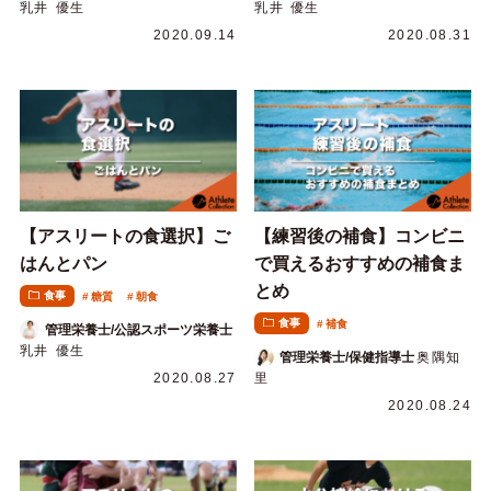
乳井 優生
乳井 優生
2020.09.14
2020.08.31
【アスリートの食選択】ご
【練習後の補食】コンビニ
はんとパン
で買えるおすすめの補食ま
とめ
食事
糖質
朝食
食事
補食
管理栄養士/公認スポーツ栄養士
乳井 優生
管理栄養士/保健指導士
奥隅知
2020.08.27
里
2020.08.24