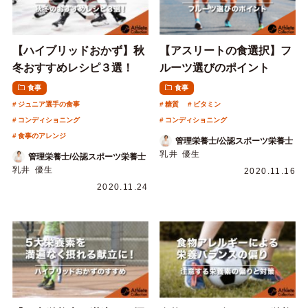
【ハイブリッドおかず】秋
【アスリートの食選択】フ
冬おすすめレシピ３選！
ルーツ選びのポイント
食事
食事
ジュニア選手の食事
糖質
ビタミン
コンディショニング
コンディショニング
食事のアレンジ
管理栄養士/公認スポーツ栄養士
乳井 優生
管理栄養士/公認スポーツ栄養士
乳井 優生
2020.11.16
2020.11.24