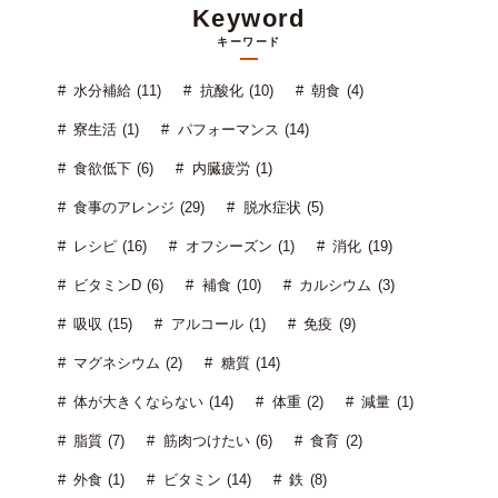
Keyword
キーワード
水分補給 (11)
抗酸化 (10)
朝食 (4)
寮生活 (1)
パフォーマンス (14)
食欲低下 (6)
内臓疲労 (1)
食事のアレンジ (29)
脱水症状 (5)
レシピ (16)
オフシーズン (1)
消化 (19)
ビタミンD (6)
補食 (10)
カルシウム (3)
吸収 (15)
アルコール (1)
免疫 (9)
マグネシウム (2)
糖質 (14)
体が大きくならない (14)
体重 (2)
減量 (1)
脂質 (7)
筋肉つけたい (6)
食育 (2)
外食 (1)
ビタミン (14)
鉄 (8)