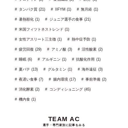
タンパク質 (21)
IIFYM (1)
無月経 (1)
暑熱順化 (1)
ジュニア選手の食事 (21)
米国フィツトネストレンド (1)
女性アスリート三主徴 (1)
熱中症予防 (1)
疲労回復 (29)
アミノ酸 (3)
活性酸素 (2)
睡眠 (6)
アルギニン (1)
抗酸化作用 (1)
夏バテ (13)
グルタミン (1)
海外遠征 (3)
夜遅い食事 (7)
腸内環境 (17)
事前準備 (2)
消化酵素 (2)
コンディショニング (45)
機内食 (1)
TEAM AC
選手・専門家別に記事をみる