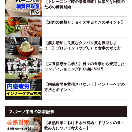
【トレーニング時の栄養摂取】日常的な回復の
ための糖質補給！
【お肉の種類とチョイスするときのポイント】
【筋力増加に良質なタンパク質を摂取しよ
う！】プロテイン（サプリ）と食事の考え方
【栄養指導から学ぶ】日々の食事から安定した
コンディショニング作り-編- Vol.5
【内臓疲労を蓄積させない！】インナーケアの
方法とポイント！
スポーツ栄養の新着記事
【暑熱対策における水分補給～ドリンクの量・
飲み方について考える～】