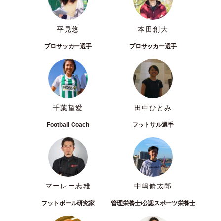
平見悠
本田創大
プロサッカー選手
プロサッカー選手
千葉望愛
田中ひとみ
Football Coach
フットサル選手
マーレー志雄
中嶋脩太郎
フットボール研究家
管理栄養士/公認スポーツ栄養士