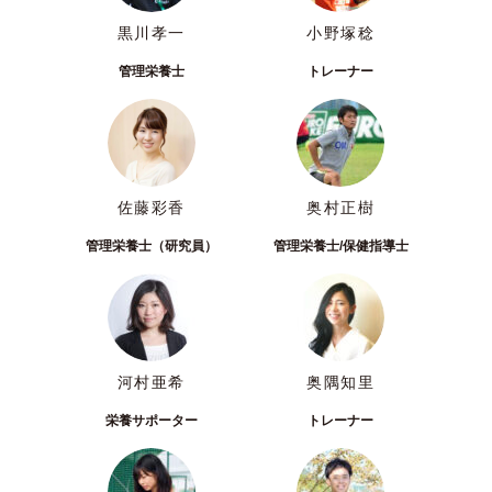
黒川孝一
小野塚稔
管理栄養士
トレーナー
佐藤彩香
奥村正樹
管理栄養士（研究員）
管理栄養士/保健指導士
河村亜希
奥隅知里
栄養サポーター
トレーナー