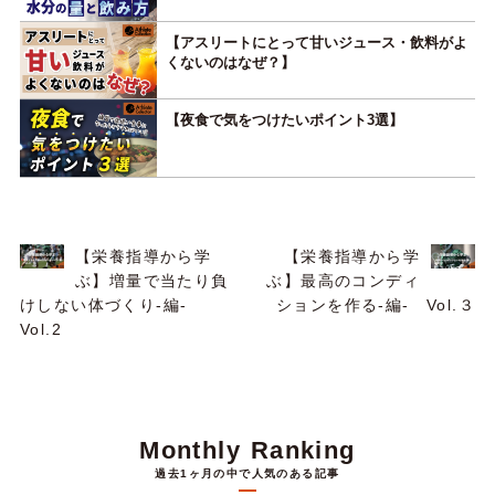
【アスリートにとって甘いジュース・飲料がよ
くないのはなぜ？】
【夜食で気をつけたいポイント3選】
【栄養指導から学
【栄養指導から学
ぶ】増量で当たり負
ぶ】最高のコンディ
けしない体づくり-編-
ションを作る-編- Vol.３
Vol.2
Monthly Ranking
過去1ヶ月の中で人気のある記事