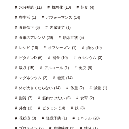
水分補給 (11)
抗酸化 (10)
朝食 (4)
寮生活 (1)
パフォーマンス (14)
食欲低下 (6)
内臓疲労 (1)
食事のアレンジ (29)
脱水症状 (5)
レシピ (16)
オフシーズン (1)
消化 (19)
ビタミンD (6)
補食 (10)
カルシウム (3)
吸収 (15)
アルコール (1)
免疫 (9)
マグネシウム (2)
糖質 (14)
体が大きくならない (14)
体重 (2)
減量 (1)
脂質 (7)
筋肉つけたい (6)
食育 (2)
外食 (1)
ビタミン (14)
鉄 (8)
花粉症 (3)
怪我予防 (1)
ミネラル (20)
プロテイン (2)
食物繊維 (2)
鉄分 (1)