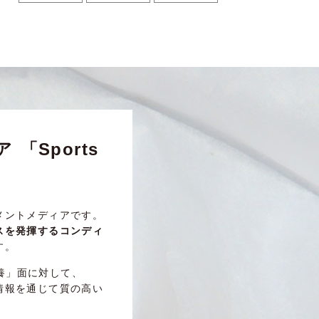
Sports
メントメディアです。
スを発揮するコンディ
す。
養」面に対して、
情報を通じて質の高い