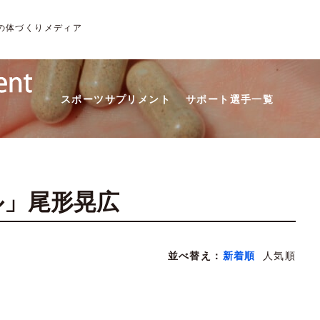
の体づくりメディア
スポーツサプリメント
サポート選手一覧
ル」尾形晃広
並べ替え：
新着順
人気順