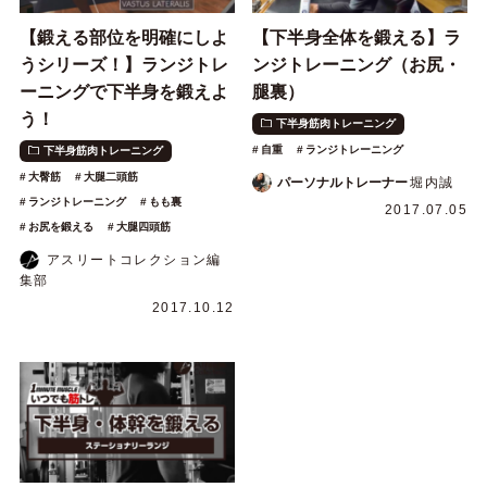
【鍛える部位を明確にしよ
【下半身全体を鍛える】ラ
うシリーズ！】ランジトレ
ンジトレーニング（お尻・
ーニングで下半身を鍛えよ
腿裏）
う！
下半身筋肉トレーニング
自重
ランジトレーニング
下半身筋肉トレーニング
大臀筋
大腿二頭筋
パーソナルトレーナー
堀内誠
ランジトレーニング
もも裏
2017.07.05
お尻を鍛える
大腿四頭筋
アスリートコレクション編
集部
2017.10.12