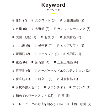
Keyword
キーワード
体幹 (7)
スクワット (3)
大腿四頭筋 (2)
自重 (6)
大臀筋 (2)
ランジトレーニング (3)
大腿二頭筋 (1)
お尻 (1)
腕橈骨筋 (2)
もも裏 (5)
僧帽筋 (4)
ヒップリフト (1)
菱形筋 (2)
ニータッチ (1)
小円筋 (1)
腹筋 (6)
広背筋 (4)
上腕三頭筋 (6)
肩甲骨 (4)
オーバーヘッドエクステンション (1)
腹直筋 (1)
腕立て (6)
外腹斜筋 (1)
お尻を鍛える (5)
クランチ (1)
プランク (1)
初めてのワークアウト (16)
肩 (8)
トレーニングの方法を知ろう (16)
上腕二頭筋 (7)