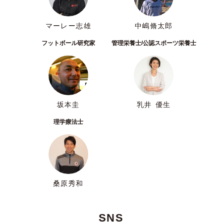
マーレー志雄
中嶋脩太郎
フットボール研究家
管理栄養士/公認スポーツ栄養士
坂本圭
乳井 優生
理学療法士
桑原秀和
SNS