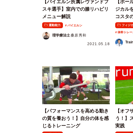
【バイエルン所属レヴァンドフ
【ボー
スキ選手】室内での膝リハビリ
ジカル
メニュー解説
コスタ
運動能力
フィジ
バイエルン
体幹トレー
理学療法士
桑原秀和
Trai
2021.05.18
【パフォーマンスを高める動き
【オフ
の質を養おう！】自分の体を感
う！】
じるトレーニング
実践