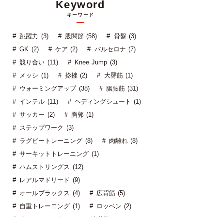
Keyword
キーワード
跳躍力 (3)
股関節 (58)
骨盤 (3)
GK (2)
ケア (2)
バルセロナ (7)
競り合い (11)
Knee Jump (3)
メッシ (1)
捻挫 (2)
大臀筋 (1)
ウォーミングアップ (38)
腸腰筋 (31)
インテル (11)
ヘディングシュート (1)
サッカー (2)
胸郭 (1)
ステップワーク (3)
ラグビートレーニング (8)
肉離れ (8)
サーキットトレーニング (1)
ハムストリングス (12)
レアルマドリード (9)
オールブラックス (4)
広背筋 (5)
自重トレーニング (1)
ロッベン (2)