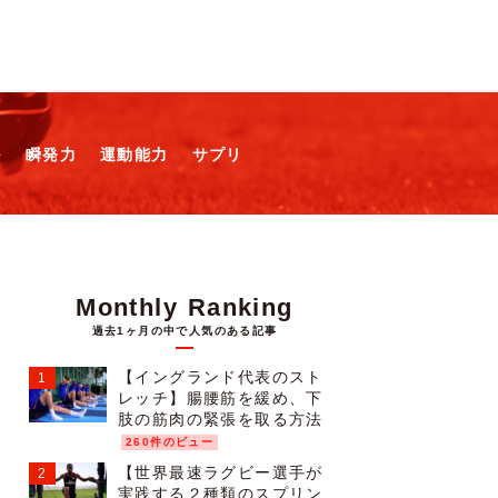
ル
瞬発力
運動能力
サプリ
Monthly Ranking
過去1ヶ月の中で人気のある記事
【イングランド代表のスト
レッチ】腸腰筋を緩め、下
肢の筋肉の緊張を取る方法
260件のビュー
【世界最速ラグビー選手が
実践する２種類のスプリン