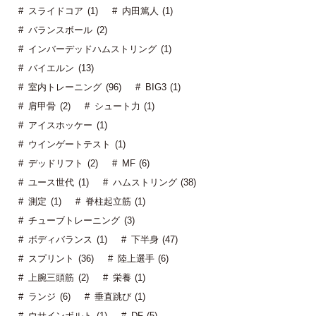
スライドコア (1)
内田篤人 (1)
バランスボール (2)
インバーデッドハムストリング (1)
バイエルン (13)
室内トレーニング (96)
BIG3 (1)
肩甲骨 (2)
シュート力 (1)
アイスホッケー (1)
ウインゲートテスト (1)
デッドリフト (2)
MF (6)
ユース世代 (1)
ハムストリング (38)
測定 (1)
脊柱起立筋 (1)
チューブトレーニング (3)
ボディバランス (1)
下半身 (47)
スプリント (36)
陸上選手 (6)
上腕三頭筋 (2)
栄養 (1)
ランジ (6)
垂直跳び (1)
ウサインボルト (1)
DF (5)