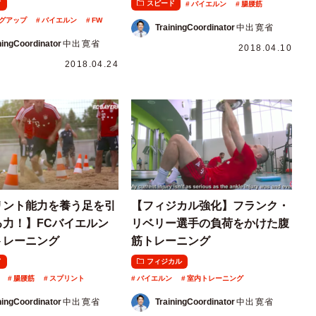
ド
スピード
バイエルン
腸腰筋
グアップ
バイエルン
FW
TrainingCoordinator
中出寛省
ningCoordinator
中出寛省
2018.04.10
2018.04.24
リント能力を養う足を引
【フィジカル強化】フランク・
る力！】FCバイエルン
リベリー選手の負荷をかけた腹
トレーニング
筋トレーニング
ド
フィジカル
腸腰筋
スプリント
バイエルン
室内トレーニング
ningCoordinator
中出寛省
TrainingCoordinator
中出寛省