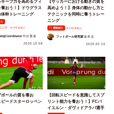
ルキープ力を高めるフィ
【サッカーにおける動きの質を
を養おう！】ドウグラス
高めよう！】身体の動かし方と
の体幹トレーニング
テクニックを同時に養うトレー
ニング
カル
ニング
バイエルン
運動能力
バイエルン
ningCoordinator
中出寛省
フットボール研究家
坂本圭
2020.10.08
2020.02.10
ザボールの質を養お
【回転スピードを意識してスプ
スピードスターロッベン
リント能力を養おう！】FCバ
イエルン・ダヴィドアラバ選手