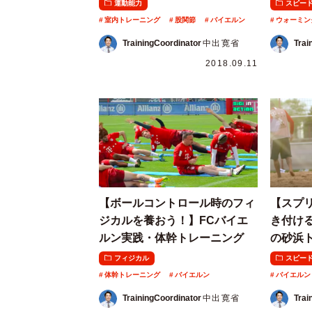
運動能力
スピー
室内トレーニング
股関節
バイエルン
ウォーミン
TrainingCoordinator
中出寛省
Trai
2018.09.11
【ボールコントロール時のフィ
【スプ
ジカルを養おう！】FCバイエ
き付け
ルン実践・体幹トレーニング
の砂浜
フィジカル
スピー
体幹トレーニング
バイエルン
バイエルン
TrainingCoordinator
中出寛省
Trai