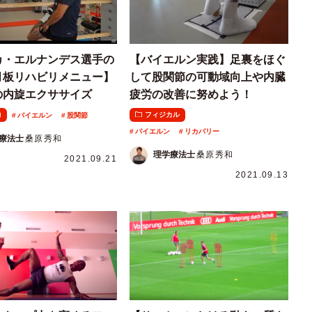
カ・エルナンデス選手の
【バイエルン実践】足裏をほぐ
月板リハビリメニュー】
して股関節の可動域向上や内臓
の内旋エクササイズ
疲労の改善に努めよう！
力
フィジカル
バイエルン
股関節
バイエルン
リカバリー
療法士
桑原秀和
理学療法士
桑原秀和
2021.09.21
2021.09.13