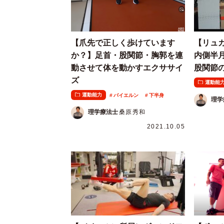
【爪先で正しく歩けています
【リュ
か？】足首・股関節・胸郭を連
内側半
動させて体を動かすエクササイ
股関節
ズ
運動能
運動能力
バイエルン
下半身
理学
理学療法士
桑原秀和
2021.10.05