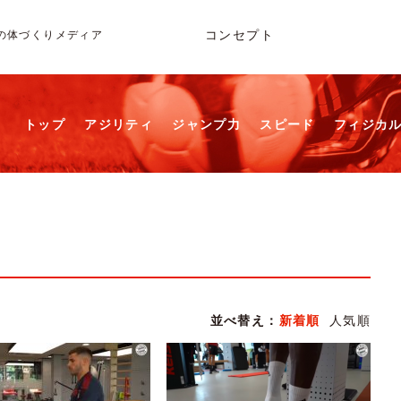
コンセプト
の体づくりメディア
トップ
アジリティ
ジャンプ力
スピード
フィジカ
並べ替え：
新着順
人気順